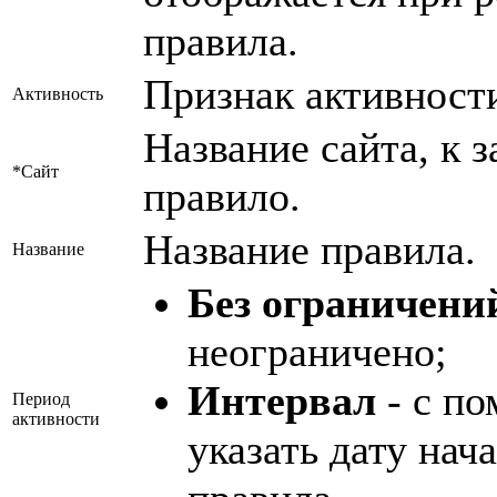
правила.
Признак активност
Активность
Название сайта, к 
*Сайт
правило.
Название правила.
Название
Без ограничени
неограничено;
Интервал
- с п
Период
активности
указать дату нач