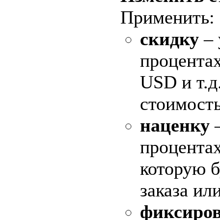
Применить:
скидку
– 
процентах
USD и т.д
стоимость
наценку
–
процентах
которую б
заказа ил
фиксиров