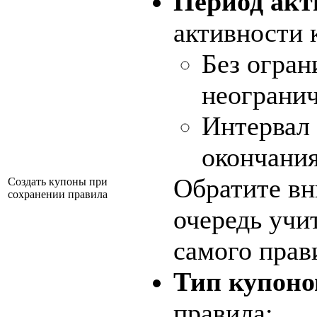
Период акт
активности 
Без огран
неогранич
Интервал 
окончания
Обратите вн
Создать купоны при
сохранении правила
очередь учи
самого прав
Тип купоно
правила: