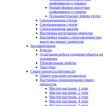
информации о товарах
Новый формат выгрузки
информации о товарах
Пользовательское дерево групп
Синхронизация счетов
Синхронизация сделок
Синхронизация заказов
Настройка интеграции объектов
Настройка правил сопоставления при
выгрузке новых элементов
Автоматизация
Роботы
Адаптация робота создания объекта на
основании
Произвольные роботы
Триггеры
Смарт-процессы Битрикс24
Общее описание подраздела
Настройка синхронизации смарт-
процессов
Мастер настроек. 1 этап
Мастер настроек. 2 этап
Мастер настроек. 3 этап
Мастер настроек. 4 этап
Мастер настроек. 5 этап