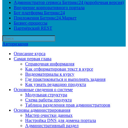
Администратор сервиса Битрикс24 (коробочная версия)
Внедрение корпоративного портала
Бот платформа Битрикс24
Приложения Битрикс24.Маркет
Бизнес-процессы
Партнёрский REST
Авторизация
Описание курса
Самая первая глава
Справочная информация
Как отформатирован текст в курсе
Видеоматериалы к курсу
Где практиковаться и выполнять задания
Как узнать редакцию продукта
Основные сведения о системе
Модульная структура
Схема работы продукта
Таблица разделения прав администраторов
Основы администрирования
Мастер очистки данных
Настройка DNS для домена портала
Административный раздел