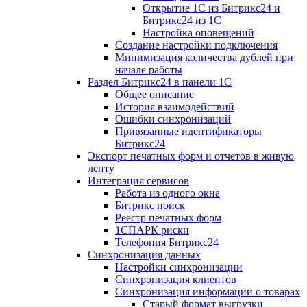
Открытие 1С из Битрикс24 и
Битрикс24 из 1С
Настройка оповещений
Создание настройки подключения
Минимизация количества дублей при
начале работы
Раздел Битрикс24 в панели 1С
Общее описание
История взаимодействий
Ошибки синхронизаций
Привязанные идентификаторы
Битрикс24
Экспорт печатных форм и отчетов в живую
ленту
Интеграция сервисов
Работа из одного окна
Битрикс поиск
Реестр печатных форм
1СПАРК риски
Телефония Битрикс24
Синхронизация данных
Настройки синхронизации
Синхронизация клиентов
Синхронизация информации о товарах
Старый формат выгрузки