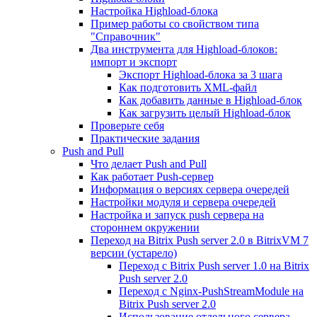
Настройка Highload-блока
Пример работы со свойством типа
"Справочник"
Два инструмента для Highload-блоков:
импорт и экспорт
Экспорт Highload-блока за 3 шага
Как подготовить XML-файл
Как добавить данные в Highload-блок
Как загрузить целый Highload-блок
Проверьте себя
Практические задания
Push and Pull
Что делает Push and Pull
Как работает Push-сервер
Информация о версиях сервера очередей
Настройки модуля и сервера очередей
Настройка и запуск push сервера на
стороннем окружении
Переход на Bitrix Push server 2.0 в BitrixVM 7
версии (устарело)
Переход с Bitrix Push server 1.0 на Bitrix
Push server 2.0
Переход с Nginx-PushStreamModule на
Bitrix Push server 2.0
Использование отдельного сервера