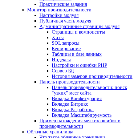
Практические задания
Монитор производительности
Настройки модуля
Публичная часть модуля
Административные страницы модуля
Страницы и компоненты
Хиты
SQL запросы
Кеширование
Таблицы в базе данных
Индексы
Настройки и ошибки PHP
Сервер БД
История замеров производительности
Панель производительности
Панель производительности: поиск
"узких" мест сайта
Вкладка Конфигурация
Вкладка Битрикс
Вкладка Разработка
Вкладка Масштабируемость
Пример нахождения мелких ошибок в
производительности
Облачные хранилища
Что такое облачные хранилища