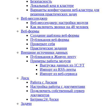
Безопасность
Локальный кеш в кластере
Варианты конфигурации веб-кластера для
решения практических задач
Веб-мессенджер
Веб-мессенджер: настройки модуля
Как включить звонки на 48 человек
Веб-формы
Создание шаблона веб-формы
Публикация веб-формы
Проверьте себя
Практические задания
Внешние источники данных
Публикация в Живую ленту
Примеры работы модуля
Выгрузка данных из 1С:УТ
Импорт из RSS-ленты
Импорт из веб-сервиса
Диск
Работа с Диском
Настройка работы с документами
Подключить собственный сервер
документов
Битрикс24 Доски
Задачи