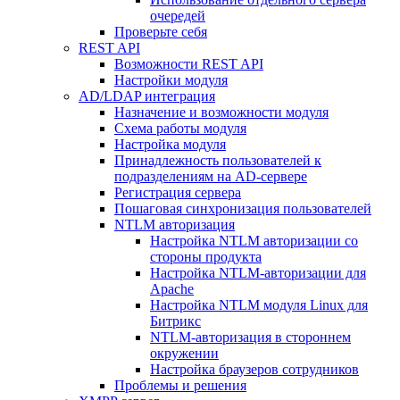
очередей
Проверьте себя
REST API
Возможности REST API
Настройки модуля
AD/LDAP интеграция
Назначение и возможности модуля
Схема работы модуля
Настройка модуля
Принадлежность пользователей к
подразделениям на AD-сервере
Регистрация сервера
Пошаговая синхронизация пользователей
NTLM авторизация
Настройка NTLM авторизации со
стороны продукта
Настройка NTLM-авторизации для
Apache
Настройка NTLM модуля Linux для
Битрикс
NTLM-авторизация в стороннем
окружении
Настройка браузеров сотрудников
Проблемы и решения