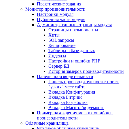
Практические задания
Монитор производительности
Настройки модуля
Публичная часть модуля
Административные страницы модуля
Страницы и компоненты
Хиты
SQL запросы
Кеширование
Таблицы в базе данных
Индексы
Настройки и ошибки PHP
Сервер БД
История замеров производительности
Панель производительности
Панель производительности: поиск
"узких" мест сайта
Вкладка Конфигурация
Вкладка Битрикс
Вкладка Разработка
Вкладка Масштабируемость
Пример нахождения мелких ошибок в
производительности
Облачные хранилища
Что такое облачные хранилища