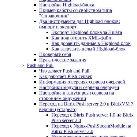
Настройка Highload-блока
Пример работы со свойством типа
"Справочник"
Два инструмента для Highload-блоков:
импорт и экспорт
Экспорт Highload-блока за 3 шага
Как подготовить XML-файл
Как добавить данные в Highload-блок
Как загрузить целый Highload-блок
Проверьте себя
Практические задания
Push and Pull
Что делает Push and Pull
Как работает Push-сервер
Информация о версиях сервера очередей
Настройки модуля и сервера очередей
Настройка и запуск push сервера на
стороннем окружении
Переход на Bitrix Push server 2.0 в BitrixVM 7
версии (устарело)
Переход с Bitrix Push server 1.0 на Bitrix
Push server 2.0
Переход с Nginx-PushStreamModule на
Bitrix Push server 2.0
Использование отдельного сервера