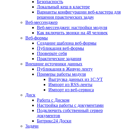
Безопасность
Локальный кеш в кластере
Варианты конфигурации веб-кластера для
решения практических задач
Веб-мессенджер
Веб-мессенджер: настройки модуля
Как включить звонки на 48 человек
Веб-формы
Создание шаблона веб-формы
Публикация веб-формы
Проверьте себя
Практические задания
Внешние источники данных
Публикация в Живую ленту
Примеры работы модуля
Выгрузка данных из 1С:УТ
Импорт из RSS-ленты
Импорт из веб-сервиса
Диск
Работа с Диском
Настройка работы с документами
Подключить собственный сервер
документов
Битрикс24 Доски
Задачи