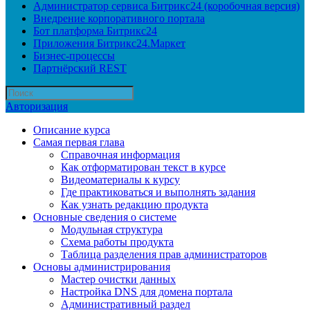
Администратор сервиса Битрикс24 (коробочная версия)
Внедрение корпоративного портала
Бот платформа Битрикс24
Приложения Битрикс24.Маркет
Бизнес-процессы
Партнёрский REST
Авторизация
Описание курса
Самая первая глава
Справочная информация
Как отформатирован текст в курсе
Видеоматериалы к курсу
Где практиковаться и выполнять задания
Как узнать редакцию продукта
Основные сведения о системе
Модульная структура
Схема работы продукта
Таблица разделения прав администраторов
Основы администрирования
Мастер очистки данных
Настройка DNS для домена портала
Административный раздел