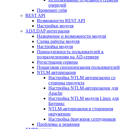
очередей
Проверьте себя
REST API
Возможности REST API
Настройки модуля
AD/LDAP интеграция
Назначение и возможности модуля
Схема работы модуля
Настройка модуля
Принадлежность пользователей к
подразделениям на AD-сервере
Регистрация сервера
Пошаговая синхронизация пользователей
NTLM авторизация
Настройка NTLM авторизации со
стороны продукта
Настройка NTLM-авторизации для
Apache
Настройка NTLM модуля Linux для
Битрикс
NTLM-авторизация в стороннем
окружении
Настройка браузеров сотрудников
Проблемы и решения