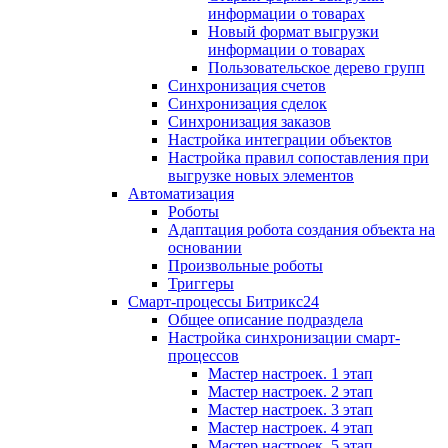
информации о товарах
Новый формат выгрузки
информации о товарах
Пользовательское дерево групп
Синхронизация счетов
Синхронизация сделок
Синхронизация заказов
Настройка интеграции объектов
Настройка правил сопоставления при
выгрузке новых элементов
Автоматизация
Роботы
Адаптация робота создания объекта на
основании
Произвольные роботы
Триггеры
Смарт-процессы Битрикс24
Общее описание подраздела
Настройка синхронизации смарт-
процессов
Мастер настроек. 1 этап
Мастер настроек. 2 этап
Мастер настроек. 3 этап
Мастер настроек. 4 этап
Мастер настроек. 5 этап