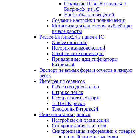
Открытие 1С из Битрикс24 и
Битрикс24 из 1С
Настройка оповещений
Создание настройки подключения
Минимизация количества дублей при
начале работы
Раздел Битрикс24 в панели 1С
Общее описание
История взаимодействий
Ошибки синхронизаций
Привязанные идентификаторы
Битрикс24
Экспорт печатных форм и отчетов в живую
ленту
Интеграция сервисов
Работа из одного окна
Битрикс поиск
Реестр печатных форм
1СПАРК риски
Телефония Битрикс24
Синхронизация данных
Настройки синхронизации
Синхронизация клиентов
Синхронизация информации о товарах
Старый формат выгрузки