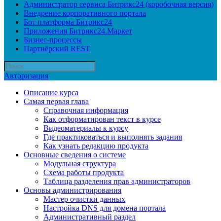
Администратор сервиса Битрикс24 (коробочная версия)
Внедрение корпоративного портала
Бот платформа Битрикс24
Приложения Битрикс24.Маркет
Бизнес-процессы
Партнёрский REST
Авторизация
Описание курса
Самая первая глава
Справочная информация
Как отформатирован текст в курсе
Видеоматериалы к курсу
Где практиковаться и выполнять задания
Как узнать редакцию продукта
Основные сведения о системе
Модульная структура
Схема работы продукта
Таблица разделения прав администраторов
Основы администрирования
Мастер очистки данных
Настройка DNS для домена портала
Административный раздел