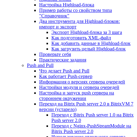
Настройка Highload-блока
Пример работы со свойством типа
"Справочник"
Два инструмента для Highload-блоков:
импорт и экспорт
Экспорт Highload-блока за 3 шага
Как подготовить XML-файл
Как добавить данные в Highload-блок
Как загрузить целый Highload-блок
Проверьте себя
Практические задания
Push and Pull
Что делает Push and Pull
Как работает Push-сервер
Информация о версиях сервера очередей
Настройки модуля и сервера очередей
Настройка и запуск push сервера на
стороннем окружении
Переход на Bitrix Push server 2.0 в BitrixVM 7
версии (устарело)
Переход с Bitrix Push server 1.0 на Bitrix
Push server 2.0
Переход с Nginx-PushStreamModule на
Bitrix Push server 2.0
Использование отдельного сервера