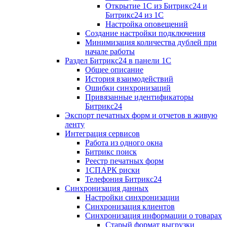
Открытие 1С из Битрикс24 и
Битрикс24 из 1С
Настройка оповещений
Создание настройки подключения
Минимизация количества дублей при
начале работы
Раздел Битрикс24 в панели 1С
Общее описание
История взаимодействий
Ошибки синхронизаций
Привязанные идентификаторы
Битрикс24
Экспорт печатных форм и отчетов в живую
ленту
Интеграция сервисов
Работа из одного окна
Битрикс поиск
Реестр печатных форм
1СПАРК риски
Телефония Битрикс24
Синхронизация данных
Настройки синхронизации
Синхронизация клиентов
Синхронизация информации о товарах
Старый формат выгрузки