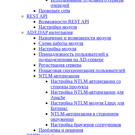
очередей
Проверьте себя
REST API
Возможности REST API
Настройки модуля
AD/LDAP интеграция
Назначение и возможности модуля
Схема работы модуля
Настройка модуля
Принадлежность пользователей к
подразделениям на AD-сервере
Регистрация сервера
Пошаговая синхронизация пользователей
NTLM авторизация
Настройка NTLM авторизации со
стороны продукта
Настройка NTLM-авторизации для
Apache
Настройка NTLM модуля Linux для
Битрикс
NTLM-авторизация в стороннем
окружении
Настройка браузеров сотрудников
Проблемы и решения