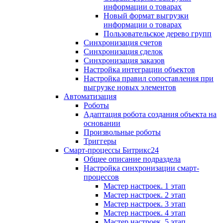
информации о товарах
Новый формат выгрузки
информации о товарах
Пользовательское дерево групп
Синхронизация счетов
Синхронизация сделок
Синхронизация заказов
Настройка интеграции объектов
Настройка правил сопоставления при
выгрузке новых элементов
Автоматизация
Роботы
Адаптация робота создания объекта на
основании
Произвольные роботы
Триггеры
Смарт-процессы Битрикс24
Общее описание подраздела
Настройка синхронизации смарт-
процессов
Мастер настроек. 1 этап
Мастер настроек. 2 этап
Мастер настроек. 3 этап
Мастер настроек. 4 этап
Мастер настроек. 5 этап