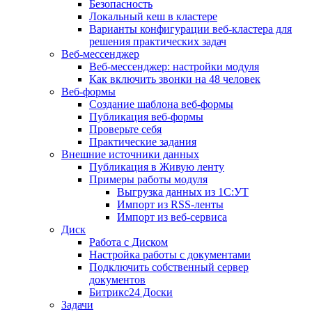
Безопасность
Локальный кеш в кластере
Варианты конфигурации веб-кластера для
решения практических задач
Веб-мессенджер
Веб-мессенджер: настройки модуля
Как включить звонки на 48 человек
Веб-формы
Создание шаблона веб-формы
Публикация веб-формы
Проверьте себя
Практические задания
Внешние источники данных
Публикация в Живую ленту
Примеры работы модуля
Выгрузка данных из 1С:УТ
Импорт из RSS-ленты
Импорт из веб-сервиса
Диск
Работа с Диском
Настройка работы с документами
Подключить собственный сервер
документов
Битрикс24 Доски
Задачи