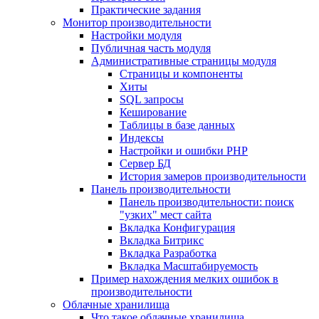
Практические задания
Монитор производительности
Настройки модуля
Публичная часть модуля
Административные страницы модуля
Страницы и компоненты
Хиты
SQL запросы
Кеширование
Таблицы в базе данных
Индексы
Настройки и ошибки PHP
Сервер БД
История замеров производительности
Панель производительности
Панель производительности: поиск
"узких" мест сайта
Вкладка Конфигурация
Вкладка Битрикс
Вкладка Разработка
Вкладка Масштабируемость
Пример нахождения мелких ошибок в
производительности
Облачные хранилища
Что такое облачные хранилища