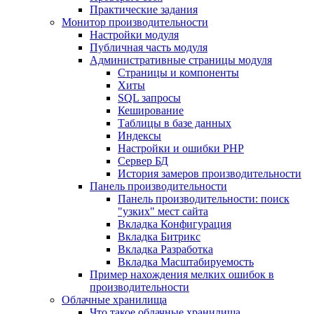
Практические задания
Монитор производительности
Настройки модуля
Публичная часть модуля
Административные страницы модуля
Страницы и компоненты
Хиты
SQL запросы
Кеширование
Таблицы в базе данных
Индексы
Настройки и ошибки PHP
Сервер БД
История замеров производительности
Панель производительности
Панель производительности: поиск
"узких" мест сайта
Вкладка Конфигурация
Вкладка Битрикс
Вкладка Разработка
Вкладка Масштабируемость
Пример нахождения мелких ошибок в
производительности
Облачные хранилища
Что такое облачные хранилища