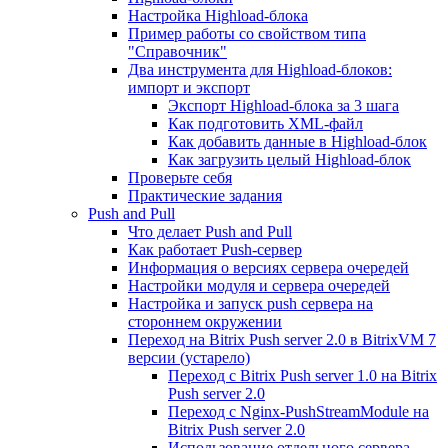
Настройка Highload-блока
Пример работы со свойством типа
"Справочник"
Два инструмента для Highload-блоков:
импорт и экспорт
Экспорт Highload-блока за 3 шага
Как подготовить XML-файл
Как добавить данные в Highload-блок
Как загрузить целый Highload-блок
Проверьте себя
Практические задания
Push and Pull
Что делает Push and Pull
Как работает Push-сервер
Информация о версиях сервера очередей
Настройки модуля и сервера очередей
Настройка и запуск push сервера на
стороннем окружении
Переход на Bitrix Push server 2.0 в BitrixVM 7
версии (устарело)
Переход с Bitrix Push server 1.0 на Bitrix
Push server 2.0
Переход с Nginx-PushStreamModule на
Bitrix Push server 2.0
Использование отдельного сервера