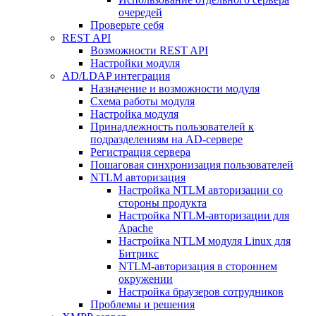
очередей
Проверьте себя
REST API
Возможности REST API
Настройки модуля
AD/LDAP интеграция
Назначение и возможности модуля
Схема работы модуля
Настройка модуля
Принадлежность пользователей к
подразделениям на AD-сервере
Регистрация сервера
Пошаговая синхронизация пользователей
NTLM авторизация
Настройка NTLM авторизации со
стороны продукта
Настройка NTLM-авторизации для
Apache
Настройка NTLM модуля Linux для
Битрикс
NTLM-авторизация в стороннем
окружении
Настройка браузеров сотрудников
Проблемы и решения