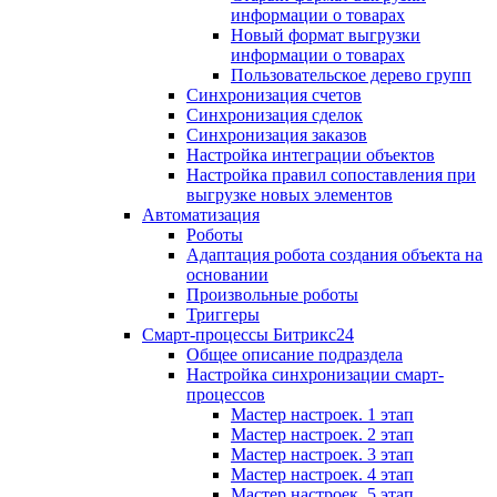
информации о товарах
Новый формат выгрузки
информации о товарах
Пользовательское дерево групп
Синхронизация счетов
Синхронизация сделок
Синхронизация заказов
Настройка интеграции объектов
Настройка правил сопоставления при
выгрузке новых элементов
Автоматизация
Роботы
Адаптация робота создания объекта на
основании
Произвольные роботы
Триггеры
Смарт-процессы Битрикс24
Общее описание подраздела
Настройка синхронизации смарт-
процессов
Мастер настроек. 1 этап
Мастер настроек. 2 этап
Мастер настроек. 3 этап
Мастер настроек. 4 этап
Мастер настроек. 5 этап