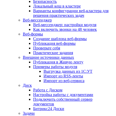
Безопасность
Локальный кеш в кластере
Варианты конфигурации веб-кластера для
решения практических задач
Веб-мессенджер
Веб-мессенджер: настройки модуля
Как включить звонки на 48 человек
Веб-формы
Создание шаблона веб-формы
Публикация веб-формы
Проверьте себя
Практические задания
Внешние источники данных
Публикация в Живую ленту
Примеры работы модуля
Выгрузка данных из 1С:УТ
Импорт из RSS-ленты
Импорт из веб-сервиса
Диск
Работа с Диском
Настройка работы с документами
Подключить собственный сервер
документов
Битрикс24 Доски
Задачи