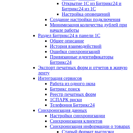
Открытие 1С из Битрикс24 и
Битрикс24 из 1С
Настройка оповещений
Создание настройки подключения
Минимизация количества дублей при
начале работы
Раздел Битрикс24 в панели 1С
Общее описание
История взаимодействий
Ошибки синхронизаций
Привязанные идентификаторы
Битрикс24
Экспорт печатных форм и отчетов в живую
ленту
Интеграция сервисов
Работа из одного окна
Битрикс поиск
Реестр печатных форм
1СПАРК риски
Телефония Битрикс24
Синхронизация данных
Настройки синхронизации
Синхронизация клиентов
Синхронизация информации о товарах
Старый формат выгрузки