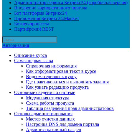
Администратор сервиса Битрикс24 (коробочная версия)
Внедрение корпоративного портала
Бот платформа Битрикс24
Приложения Битрикс24.Маркет
Бизнес-процессы
Партнёрский REST
Авторизация
Описание курса
Самая первая глава
Справочная информация
Как отформатирован текст в курсе
Видеоматериалы к курсу
Где практиковаться и выполнять задания
Как узнать редакцию продукта
Основные сведения о системе
Модульная структура
Схема работы продукта
Таблица разделения прав администраторов
Основы администрирования
Мастер очистки данных
Настройка DNS для домена портала
Административный раздел