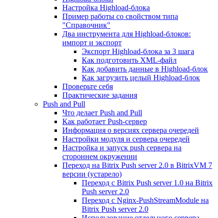
Настройка Highload-блока
Пример работы со свойством типа
"Справочник"
Два инструмента для Highload-блоков:
импорт и экспорт
Экспорт Highload-блока за 3 шага
Как подготовить XML-файл
Как добавить данные в Highload-блок
Как загрузить целый Highload-блок
Проверьте себя
Практические задания
Push and Pull
Что делает Push and Pull
Как работает Push-сервер
Информация о версиях сервера очередей
Настройки модуля и сервера очередей
Настройка и запуск push сервера на
стороннем окружении
Переход на Bitrix Push server 2.0 в BitrixVM 7
версии (устарело)
Переход с Bitrix Push server 1.0 на Bitrix
Push server 2.0
Переход с Nginx-PushStreamModule на
Bitrix Push server 2.0
Использование отдельного сервера