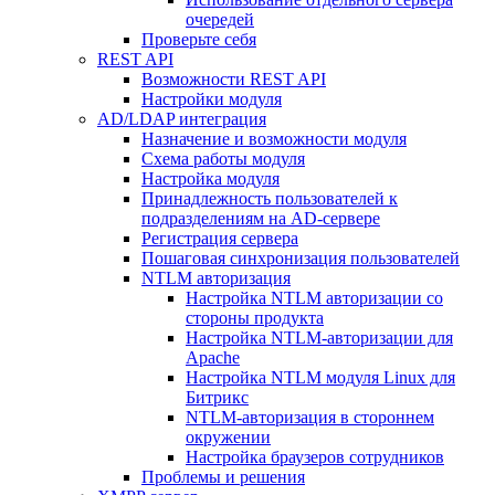
очередей
Проверьте себя
REST API
Возможности REST API
Настройки модуля
AD/LDAP интеграция
Назначение и возможности модуля
Схема работы модуля
Настройка модуля
Принадлежность пользователей к
подразделениям на AD-сервере
Регистрация сервера
Пошаговая синхронизация пользователей
NTLM авторизация
Настройка NTLM авторизации со
стороны продукта
Настройка NTLM-авторизации для
Apache
Настройка NTLM модуля Linux для
Битрикс
NTLM-авторизация в стороннем
окружении
Настройка браузеров сотрудников
Проблемы и решения