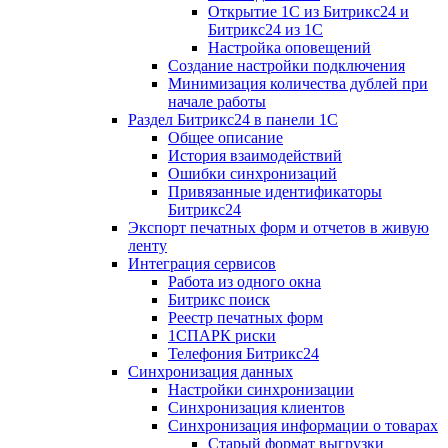
Открытие 1С из Битрикс24 и
Битрикс24 из 1С
Настройка оповещений
Создание настройки подключения
Минимизация количества дублей при
начале работы
Раздел Битрикс24 в панели 1С
Общее описание
История взаимодействий
Ошибки синхронизаций
Привязанные идентификаторы
Битрикс24
Экспорт печатных форм и отчетов в живую
ленту
Интеграция сервисов
Работа из одного окна
Битрикс поиск
Реестр печатных форм
1СПАРК риски
Телефония Битрикс24
Синхронизация данных
Настройки синхронизации
Синхронизация клиентов
Синхронизация информации о товарах
Старый формат выгрузки