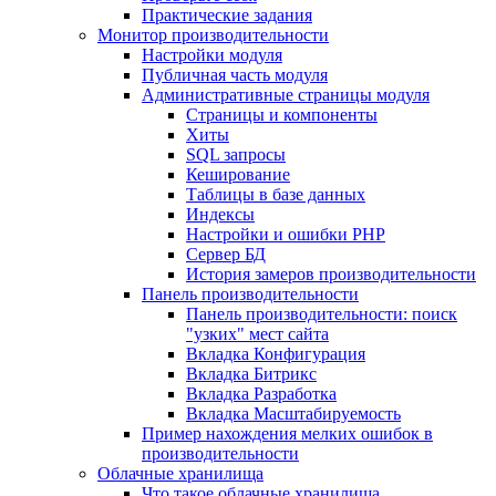
Практические задания
Монитор производительности
Настройки модуля
Публичная часть модуля
Административные страницы модуля
Страницы и компоненты
Хиты
SQL запросы
Кеширование
Таблицы в базе данных
Индексы
Настройки и ошибки PHP
Сервер БД
История замеров производительности
Панель производительности
Панель производительности: поиск
"узких" мест сайта
Вкладка Конфигурация
Вкладка Битрикс
Вкладка Разработка
Вкладка Масштабируемость
Пример нахождения мелких ошибок в
производительности
Облачные хранилища
Что такое облачные хранилища