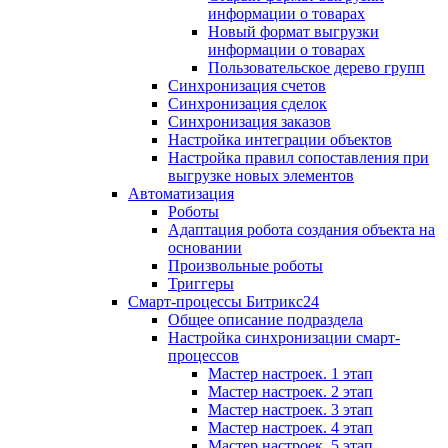
информации о товарах
Новый формат выгрузки
информации о товарах
Пользовательское дерево групп
Синхронизация счетов
Синхронизация сделок
Синхронизация заказов
Настройка интеграции объектов
Настройка правил сопоставления при
выгрузке новых элементов
Автоматизация
Роботы
Адаптация робота создания объекта на
основании
Произвольные роботы
Триггеры
Смарт-процессы Битрикс24
Общее описание подраздела
Настройка синхронизации смарт-
процессов
Мастер настроек. 1 этап
Мастер настроек. 2 этап
Мастер настроек. 3 этап
Мастер настроек. 4 этап
Мастер настроек. 5 этап