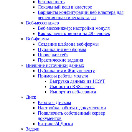
Безопасность
Локальный кеш в кластере
Варианты конфигурации веб-кластера для
решения практических задач
Веб-мессенджер
Веб-мессенджер: настройки модуля
Как включить звонки на 48 человек
Веб-формы
Создание шаблона веб-формы
Публикация веб-формы
Проверьте себя
Практические задания
Внешние источники данных
Публикация в Живую ленту
Примеры работы модуля
Выгрузка данных из 1С:УТ
Импорт из RSS-ленты
Импорт из веб-сервиса
Диск
Работа с Диском
Настройка работы с документами
Подключить собственный сервер
документов
Битрикс24 Доски
Задачи