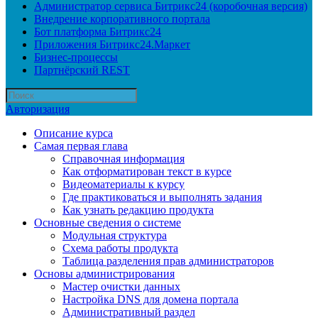
Администратор сервиса Битрикс24 (коробочная версия)
Внедрение корпоративного портала
Бот платформа Битрикс24
Приложения Битрикс24.Маркет
Бизнес-процессы
Партнёрский REST
Авторизация
Описание курса
Самая первая глава
Справочная информация
Как отформатирован текст в курсе
Видеоматериалы к курсу
Где практиковаться и выполнять задания
Как узнать редакцию продукта
Основные сведения о системе
Модульная структура
Схема работы продукта
Таблица разделения прав администраторов
Основы администрирования
Мастер очистки данных
Настройка DNS для домена портала
Административный раздел