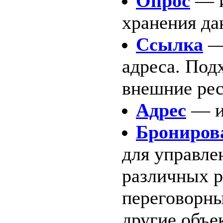
Опрос
— и
хранения да
Ссылка
— 
адреса. Под
внешние рес
Адрес
— ис
Брониров
для управле
различных р
переговорны
другие объе