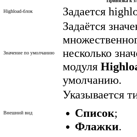
Привязка к э
Задается highl
Highload-блок
Задаётся знач
множественног
несколько зна
Значение по умолчанию
модуля
Highlo
умолчанию.
Указывается т
Список
;
Внешний вид
Флажки
.