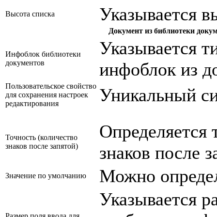
Указывается в
Высота списка
Документ из библиотеки докум
Указывается т
Инфоблок библиотеки
документов
инфоблок из д
Пользовательское свойство
Уникальный си
для сохранения настроек
редактирования
Определяется т
Точность (количество
знаков после запятой)
знаков после з
Можно определ
Значение по умолчанию
Указывается ра
Размер поля ввода для