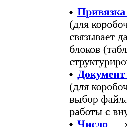
Привязка 
(для коробо
связывает д
блоков (таб
структуриро
Документ 
(для коробо
выбор файла
работы с вн
Число
— х