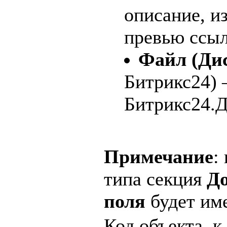
описание, и
превью ссыл
Файл (Ди
Битрикс24) 
Битрикс24.Д
Примечание
:
типа секция
Д
поля
будет име
Код объекта, к