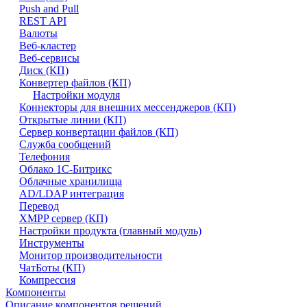
Push and Pull
REST API
Валюты
Веб-кластер
Веб-сервисы
Диск (КП)
Конвертер файлов (КП)
Настройки модуля
Коннекторы для внешних мессенджеров (КП)
Открытые линии (КП)
Сервер конвертации файлов (КП)
Служба сообщений
Телефония
Облако 1С-Битрикс
Облачные хранилища
AD/LDAP интеграция
Перевод
XMPP сервер (КП)
Настройки продукта (главный модуль)
Инструменты
Монитор производительности
ЧатБоты (КП)
Компрессия
Компоненты
Описание компонентов решений