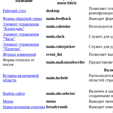
Название
имен bitrix
Позволяет со
Рабочий стол
desktop
разнофункцио
Форма обратной связи
main.feedback
Выводит форму
Элемент управления
main.calendar
Используется
"Календарь"
Элемент управления
main.clock
Служит для у
"Часы"
Элемент управления
main.colorpicker
Служит для у
"Палитра"
Журнал изменений
event_list
Позволяет вы
Форма отписки от
main.mail.unsubscribe
Предоставляе
писем
Вклю
Вставка включаемой
Располагаетс
main.include
области
областей стра
Включен в ша
Выбор сайта
main.site.selector
созданными н
Меню
menu
Выводит меню
Навигационная цепочка
breadcrumb
Выводит нави