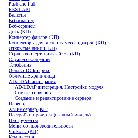
Push and Pull
REST API
Валюты
Веб-кластер
Веб-сервисы
Диск (КП)
Конвертер файлов (КП)
Коннекторы для внешних мессенджеров (КП)
Открытые линии (КП)
Сервер конвертации файлов (КП)
Служба сообщений
Телефония
Облако 1С-Битрикс
Облачные хранилища
AD/LDAP интеграция
AD/LDAP интеграция. Настройки модуля
Список серверов
Создание и редактирование сервера
Перевод
XMPP сервер (КП)
Настройки продукта (главный модуль)
Инструменты
Монитор производительности
ЧатБоты (КП)
Компрессия