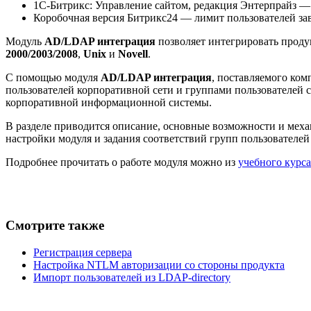
1С-Битрикс: Управление сайтом, редакция Энтерпрайз — мо
Коробочная версия Битрикс24 — лимит пользователей з
Модуль
AD/LDAP интеграция
позволяет интегрировать прод
2000/2003/2008
,
Unix
и
Novell
.
С помощью модуля
AD/LDAP интеграция
, поставляемого ко
пользователей корпоративной сети и группами пользователей 
корпоративной информационной системы.
В разделе приводится описание, основные возможности и мех
настройки модуля и задания соответствий групп пользователей
Подробнее прочитать о работе модуля можно из
учебного курса
Смотрите также
Регистрация сервера
Настройка NTLM авторизации со стороны продукта
Импорт пользователей из LDAP-directory