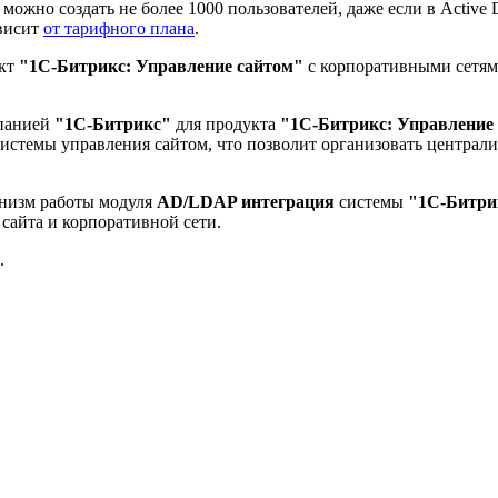
жно создать не более 1000 пользователей, даже если в Active D
ависит
от тарифного плана
.
укт
"1С-Битрикс: Управление сайтом"
с корпоративными сетям
мпанией
"1C-Битрикс"
для продукта
"1С-Битрикс: Управление
системы управления сайтом, что позволит организовать централ
анизм работы модуля
AD/LDAP интеграция
системы
"1С-Битри
 сайта и корпоративной сети.
.