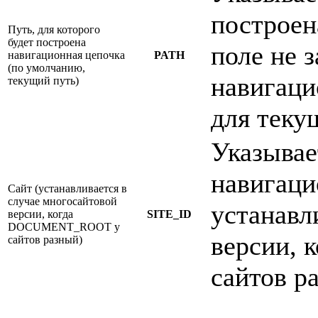
построен
Путь, для которого
будет построена
поле не 
навигационная цепочка
PATH
(по умолчанию,
навигаци
текущий путь)
для теку
Указывае
навигаци
Cайт (устанавливается в
случае многосайтовой
устанавл
версии, когда
SITE_ID
DOCUMENT_ROOT у
версии, 
сайтов разный)
сайтов р