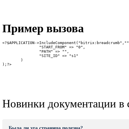
Пример вызова
<?$APPLICATION->IncludeComponent("bitrix:breadcrumb",""
		"START_FROM" => "0", 
		"PATH" => "", 
		"SITE_ID" => "s1" 
	)
);?>
Новинки документации в 
Была ли эта страница полезна?