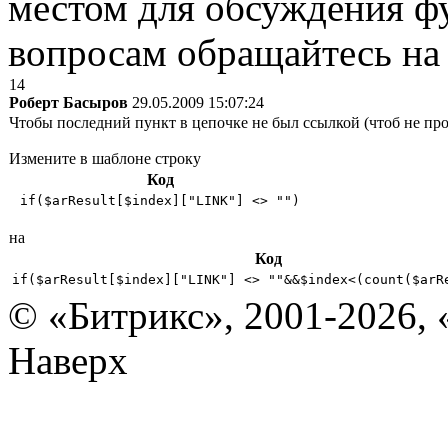
местом для обсуждения ф
вопросам обращайтесь н
14
Роберт Басыров
29.05.2009 15:07:24
Чтобы последний пункт в цепочке не был ссылкой (чтоб не про
Измените в шаблоне строку
Код
 if($arResult[$index]["LINK"] <> "") 
на
Код
if($arResult[$index]["LINK"] <> ""&&$index<(count($arR
© «Битрикс», 2001-2026, 
Наверх