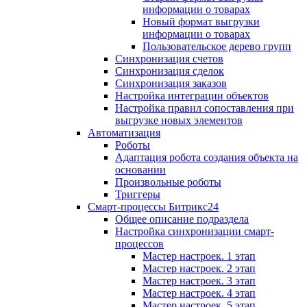
информации о товарах
Новый формат выгрузки
информации о товарах
Пользовательское дерево групп
Синхронизация счетов
Синхронизация сделок
Синхронизация заказов
Настройка интеграции объектов
Настройка правил сопоставления при
выгрузке новых элементов
Автоматизация
Роботы
Адаптация робота создания объекта на
основании
Произвольные роботы
Триггеры
Смарт-процессы Битрикс24
Общее описание подраздела
Настройка синхронизации смарт-
процессов
Мастер настроек. 1 этап
Мастер настроек. 2 этап
Мастер настроек. 3 этап
Мастер настроек. 4 этап
Мастер настроек. 5 этап