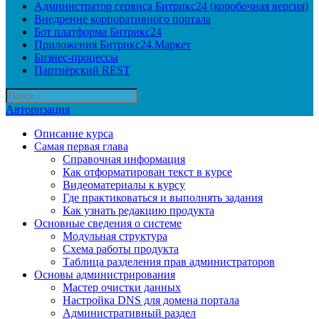
Администратор сервиса Битрикс24 (коробочная версия)
Внедрение корпоративного портала
Бот платформа Битрикс24
Приложения Битрикс24.Маркет
Бизнес-процессы
Партнёрский REST
Авторизация
Описание курса
Самая первая глава
Справочная информация
Как отформатирован текст в курсе
Видеоматериалы к курсу
Где практиковаться и выполнять задания
Как узнать редакцию продукта
Основные сведения о системе
Модульная структура
Схема работы продукта
Таблица разделения прав администраторов
Основы администрирования
Мастер очистки данных
Настройка DNS для домена портала
Административный раздел