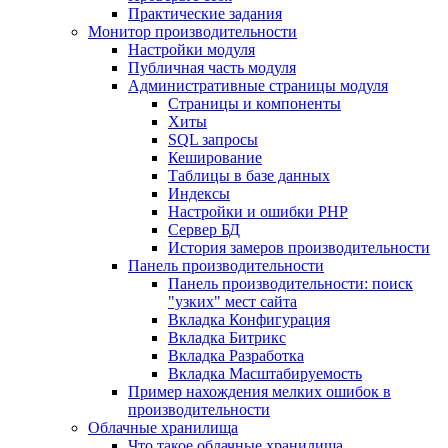
Практические задания
Монитор производительности
Настройки модуля
Публичная часть модуля
Административные страницы модуля
Страницы и компоненты
Хиты
SQL запросы
Кеширование
Таблицы в базе данных
Индексы
Настройки и ошибки PHP
Сервер БД
История замеров производительности
Панель производительности
Панель производительности: поиск
"узких" мест сайта
Вкладка Конфигурация
Вкладка Битрикс
Вкладка Разработка
Вкладка Масштабируемость
Пример нахождения мелких ошибок в
производительности
Облачные хранилища
Что такое облачные хранилища