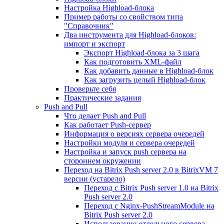
Настройка Highload-блока
Пример работы со свойством типа
"Справочник"
Два инструмента для Highload-блоков:
импорт и экспорт
Экспорт Highload-блока за 3 шага
Как подготовить XML-файл
Как добавить данные в Highload-блок
Как загрузить целый Highload-блок
Проверьте себя
Практические задания
Push and Pull
Что делает Push and Pull
Как работает Push-сервер
Информация о версиях сервера очередей
Настройки модуля и сервера очередей
Настройка и запуск push сервера на
стороннем окружении
Переход на Bitrix Push server 2.0 в BitrixVM 7
версии (устарело)
Переход с Bitrix Push server 1.0 на Bitrix
Push server 2.0
Переход с Nginx-PushStreamModule на
Bitrix Push server 2.0
Использование отдельного сервера