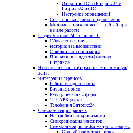
Открытие 1С из Битрикс24 и
Битрикс24 из 1С
Настройка оповещений
Создание настройки подключения
Минимизация количества дублей при
начале работы
Раздел Битрикс24 в панели 1С
Общее описание
История взаимодействий
Ошибки синхронизаций
Привязанные идентификаторы
Битрикс24
Экспорт печатных форм и отчетов в живую
ленту
Интеграция сервисов
Работа из одного окна
Битрикс поиск
Реестр печатных форм
1СПАРК риски
Телефония Битрикс24
Синхронизация данных
Настройки синхронизации
Синхронизация клиентов
Синхронизация информации о товарах
Старый формат выгрузки