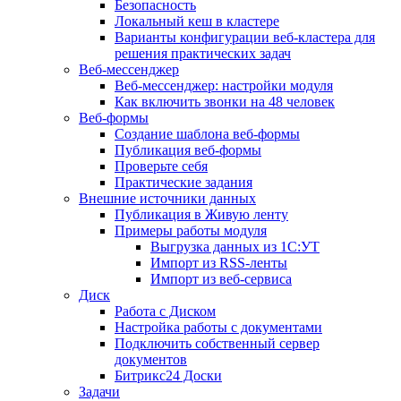
Безопасность
Локальный кеш в кластере
Варианты конфигурации веб-кластера для
решения практических задач
Веб-мессенджер
Веб-мессенджер: настройки модуля
Как включить звонки на 48 человек
Веб-формы
Создание шаблона веб-формы
Публикация веб-формы
Проверьте себя
Практические задания
Внешние источники данных
Публикация в Живую ленту
Примеры работы модуля
Выгрузка данных из 1С:УТ
Импорт из RSS-ленты
Импорт из веб-сервиса
Диск
Работа с Диском
Настройка работы с документами
Подключить собственный сервер
документов
Битрикс24 Доски
Задачи