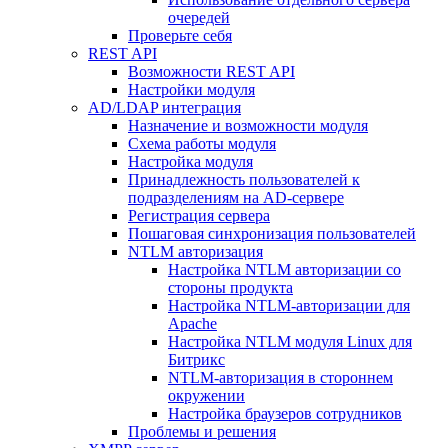
очередей
Проверьте себя
REST API
Возможности REST API
Настройки модуля
AD/LDAP интеграция
Назначение и возможности модуля
Схема работы модуля
Настройка модуля
Принадлежность пользователей к
подразделениям на AD-сервере
Регистрация сервера
Пошаговая синхронизация пользователей
NTLM авторизация
Настройка NTLM авторизации со
стороны продукта
Настройка NTLM-авторизации для
Apache
Настройка NTLM модуля Linux для
Битрикс
NTLM-авторизация в стороннем
окружении
Настройка браузеров сотрудников
Проблемы и решения