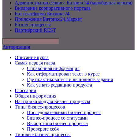
Администратор сервиса Битрикс24 (коробочная версия)
Внедрение корпоративного портала
Бот платформа Битрикс24
Приложения Битрикс24.Маркет
Бизнес-процессы
Партнёрский REST
Авторизация
Описание курса
Самая первая глава
Справочная информация
Как отформатирован текст в курсе
Где практиковаться и выполнять задания
Как узнать редакцию продукта
Глоссарий
Общая информация
Настройка модуля Бизнес-процессы
Типы бизнес-процессов
Последовательный бизнес-процесс
Бизнес-процесс со статусами
Выбор типа бизнес-процесса
Проверьте себя
Типовые бизнес-процессы