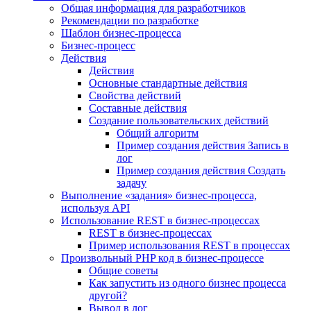
Общая информация для разработчиков
Рекомендации по разработке
Шаблон бизнес-процесса
Бизнес-процесс
Действия
Действия
Основные стандартные действия
Свойства действий
Составные действия
Создание пользовательских действий
Общий алгоритм
Пример создания действия Запись в
лог
Пример создания действия Создать
задачу
Выполнение «задания» бизнес-процесса,
используя API
Использование REST в бизнес-процессах
REST в бизнес-процессах
Пример использования REST в процессах
Произвольный PHP код в бизнес-процессе
Общие советы
Как запустить из одного бизнес процесса
другой?
Вывод в лог