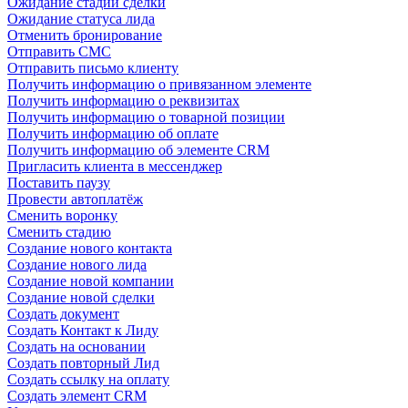
Ожидание стадии сделки
Ожидание статуса лида
Отменить бронирование
Отправить СМС
Отправить письмо клиенту
Получить информацию о привязанном элементе
Получить информацию о реквизитах
Получить информацию о товарной позиции
Получить информацию об оплате
Получить информацию об элементе CRM
Пригласить клиента в мессенджер
Поставить паузу
Провести автоплатёж
Сменить воронку
Сменить стадию
Создание нового контакта
Создание нового лида
Создание новой компании
Создание новой сделки
Создать документ
Создать Контакт к Лиду
Создать на основании
Создать повторный Лид
Создать ссылку на оплату
Создать элемент CRM