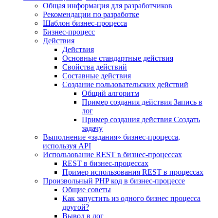
Общая информация для разработчиков
Рекомендации по разработке
Шаблон бизнес-процесса
Бизнес-процесс
Действия
Действия
Основные стандартные действия
Свойства действий
Составные действия
Создание пользовательских действий
Общий алгоритм
Пример создания действия Запись в
лог
Пример создания действия Создать
задачу
Выполнение «задания» бизнес-процесса,
используя API
Использование REST в бизнес-процессах
REST в бизнес-процессах
Пример использования REST в процессах
Произвольный PHP код в бизнес-процессе
Общие советы
Как запустить из одного бизнес процесса
другой?
Вывод в лог