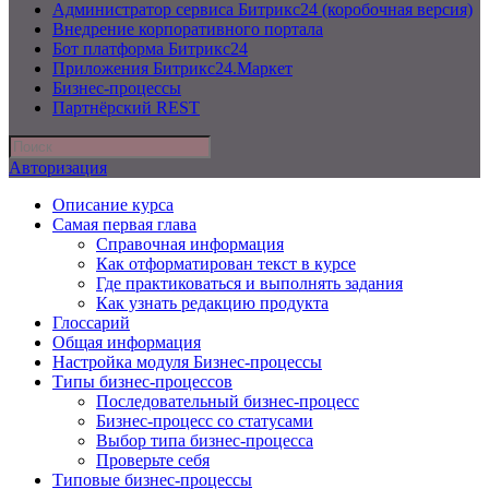
Администратор сервиса Битрикс24 (коробочная версия)
Внедрение корпоративного портала
Бот платформа Битрикс24
Приложения Битрикс24.Маркет
Бизнес-процессы
Партнёрский REST
Авторизация
Описание курса
Самая первая глава
Справочная информация
Как отформатирован текст в курсе
Где практиковаться и выполнять задания
Как узнать редакцию продукта
Глоссарий
Общая информация
Настройка модуля Бизнес-процессы
Типы бизнес-процессов
Последовательный бизнес-процесс
Бизнес-процесс со статусами
Выбор типа бизнес-процесса
Проверьте себя
Типовые бизнес-процессы