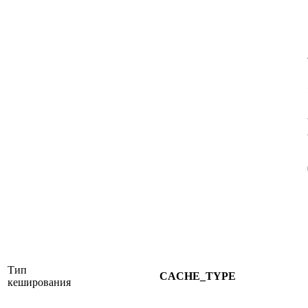
Тип
CACHE_TYPE
кеширования