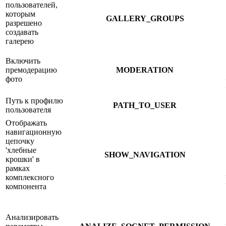
пользователей,
которым
GALLERY_GROUPS
разрешено
создавать
галерею
Включить
премодерацию
MODERATION
фото
Путь к профилю
PATH_TO_USER
пользователя
Отображать
навигационную
цепочку
'хлебные
SHOW_NAVIGATION
крошки' в
рамках
комплексного
компонента
Анализировать