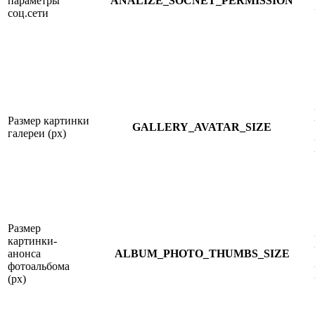
параметры
ANALIZE_SOCNET_PERMISSION
соц.сети
Размер картинки
GALLERY_AVATAR_SIZE
галереи (px)
Размер
картинки-
анонса
ALBUM_PHOTO_THUMBS_SIZE
фотоальбома
(px)