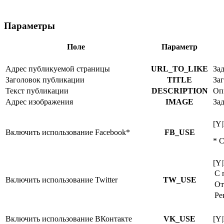
Параметры
Поле
Параметр
Адрес публикуемой страницы
URL_TO_LIKE
Зад
Заголовок публикации
TITLE
За
Текст публикации
DESCRIPTION
Оп
Адрес изображения
IMAGE
За
[Y
Включить использование Facebook*
FB_USE
* 
[Y
С 
Включить использование Twitter
TW_USE
От
Ре
Включить использование ВКонтакте
VK_USE
[Y