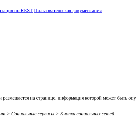
нтация по REST
Пользовательская документация
и размещается на странице, информация которой может быть оп
т > Социальные сервисы > Кнопки социальных сетей
.