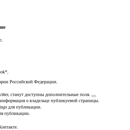
ние
е.
ok*.
тории Российской Федерации.
itter, станут доступны
дополнительные поля.
 информация о владельце публикуемой страницы.
tags
для публикации.
я публикации.
Контакте.