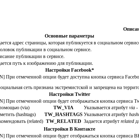
Описа
Основные параметры
ается адрес страницы, которая публикуется в социальном сервис
головок публикации в социальном сервисе.
исание публикации в сервисе.
дается путь к изображению для публикации.
Настройки Facebook*
|N] При отмеченной опции будет доступна кнопка сервиса Facebo
Социальная сеть признана экстремистской и запрещена на терри
Настройки Twitter
|N] При отмеченной опции будет отображаться кнопка сервиса Tw
помощью (via)
TW_VIA
Указывается атрибут
via
-
метить (hashtags)
TW_HASHTAGS
Указывается атрибут
hash
комендовать (related)
TW_RELATED
Задается атрибут
related
дл
Настройки В Контакте
|N] При отмеченной опции будет отображаться кнопка сервиса В