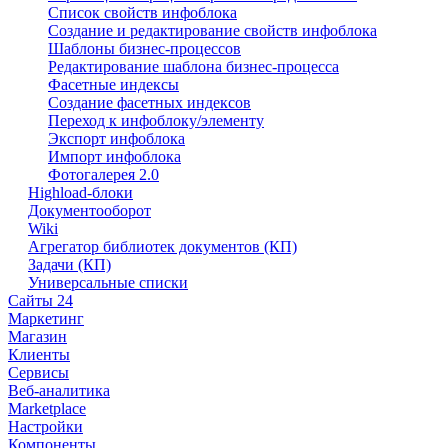
Список свойств инфоблока
Создание и редактирование свойств инфоблока
Шаблоны бизнес-процессов
Редактирование шаблона бизнес-процесса
Фасетные индексы
Создание фасетных индексов
Переход к инфоблоку/элементу
Экспорт инфоблока
Импорт инфоблока
Фотогалерея 2.0
Highload-блоки
Документооборот
Wiki
Агрегатор библиотек документов (КП)
Задачи (КП)
Универсальные списки
Сайты 24
Маркетинг
Магазин
Клиенты
Сервисы
Веб-аналитика
Marketplace
Настройки
Компоненты