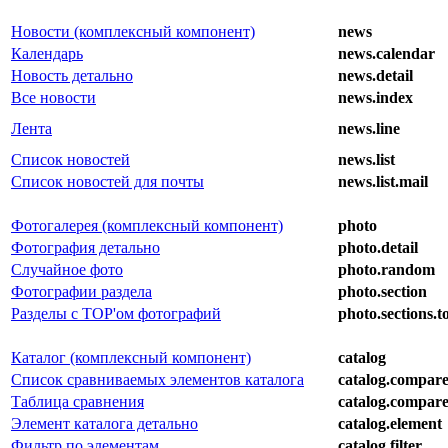
Новости (комплексный компонент)
news
Календарь
news.calendar
Новость детально
news.detail
Все новости
news.index
Лента
news.line
Список новостей
news.list
Список новостей для почты
news.list.mail
Фотогалерея (комплексный компонент)
photo
Фотография детально
photo.detail
Случайное фото
photo.random
Фотографии раздела
photo.section
Разделы с TOP'ом фотографий
photo.sections.t
Каталог (комплексный компонент)
catalog
Список сравниваемых элементов каталога
catalog.compare.
Таблица сравнения
catalog.compare
Элемент каталога детально
catalog.element
Фильтр по элементам
catalog.filter