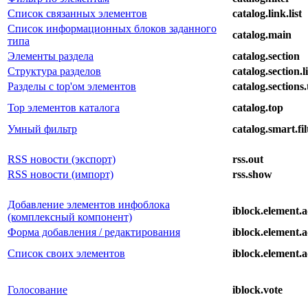
Список связанных элементов
catalog.link.list
Список информационных блоков заданного
catalog.main
типа
Элементы раздела
catalog.section
Структура разделов
catalog.section.li
Разделы с top'ом элементов
catalog.sections
Top элементов каталога
catalog.top
Умный фильтр
catalog.smart.fil
RSS новости (экспорт)
rss.out
RSS новости (импорт)
rss.show
Добавление элементов инфоблока
iblock.element.
(комплексный компонент)
Форма добавления / редактирования
iblock.element.
Список своих элементов
iblock.element.a
Голосование
iblock.vote