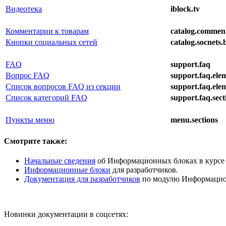
Видеотека
iblock.tv
Комментарии к товарам
catalog.commen
Кнопки социальных сетей
catalog.socnets.
FAQ
support.faq
Вопрос FAQ
support.faq.elem
Список вопросов FAQ из секции
support.faq.elem
Список категорий FAQ
support.faq.secti
Пункты меню
menu.sections
Смотрите также:
Начальные сведения
об Информационных блоках в курс
Информационные блоки
для разработчиков.
Документация для разработчиков
по модулю Информацио
Новинки документации в соцсетях: