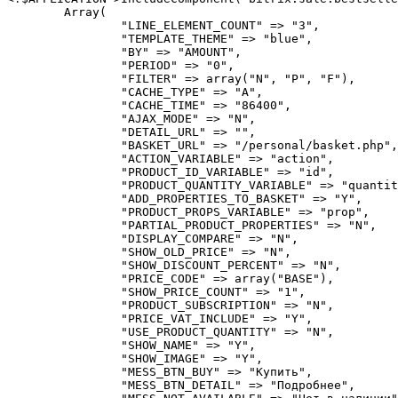
	Array(

		"LINE_ELEMENT_COUNT" => "3",

		"TEMPLATE_THEME" => "blue",

		"BY" => "AMOUNT",

		"PERIOD" => "0",

		"FILTER" => array("N", "P", "F"),

		"CACHE_TYPE" => "A",

		"CACHE_TIME" => "86400",

		"AJAX_MODE" => "N",

		"DETAIL_URL" => "",

		"BASKET_URL" => "/personal/basket.php",

		"ACTION_VARIABLE" => "action",

		"PRODUCT_ID_VARIABLE" => "id",

		"PRODUCT_QUANTITY_VARIABLE" => "quantity",

		"ADD_PROPERTIES_TO_BASKET" => "Y",

		"PRODUCT_PROPS_VARIABLE" => "prop",

		"PARTIAL_PRODUCT_PROPERTIES" => "N",

		"DISPLAY_COMPARE" => "N",

		"SHOW_OLD_PRICE" => "N",

		"SHOW_DISCOUNT_PERCENT" => "N",

		"PRICE_CODE" => array("BASE"),

		"SHOW_PRICE_COUNT" => "1",

		"PRODUCT_SUBSCRIPTION" => "N",

		"PRICE_VAT_INCLUDE" => "Y",

		"USE_PRODUCT_QUANTITY" => "N",

		"SHOW_NAME" => "Y",

		"SHOW_IMAGE" => "Y",

		"MESS_BTN_BUY" => "Купить",

		"MESS_BTN_DETAIL" => "Подробнее",
