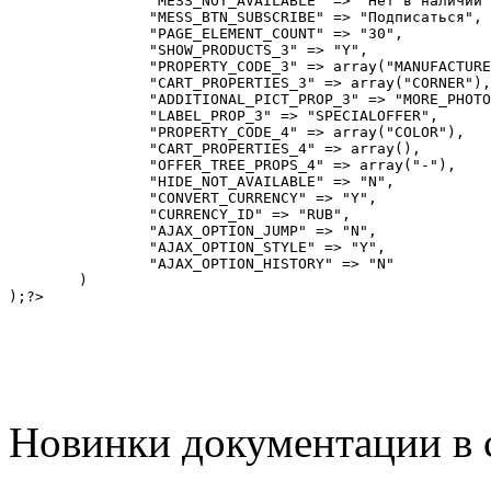
		"MESS_NOT_AVAILABLE" => "Нет в наличии",

		"MESS_BTN_SUBSCRIBE" => "Подписаться",

		"PAGE_ELEMENT_COUNT" => "30",

		"SHOW_PRODUCTS_3" => "Y",

		"PROPERTY_CODE_3" => array("MANUFACTURER", "MATERIAL"),

		"CART_PROPERTIES_3" => array("CORNER"),

		"ADDITIONAL_PICT_PROP_3" => "MORE_PHOTO",

		"LABEL_PROP_3" => "SPECIALOFFER",

		"PROPERTY_CODE_4" => array("COLOR"),

		"CART_PROPERTIES_4" => array(),

		"OFFER_TREE_PROPS_4" => array("-"),

		"HIDE_NOT_AVAILABLE" => "N",

		"CONVERT_CURRENCY" => "Y",

		"CURRENCY_ID" => "RUB",

		"AJAX_OPTION_JUMP" => "N",

		"AJAX_OPTION_STYLE" => "Y",

		"AJAX_OPTION_HISTORY" => "N"

	)

Новинки документации в 