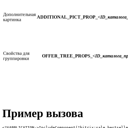
Дополнительная
ADDITIONAL_PICT_PROP_
<ID_каталога
картинка
Свойства для
OFFER_TREE_PROPS_
<ID_каталога_п
группировки
Пример вызова
<?$APPLICATION->IncludeComponent("bitrix:sale.bestselle