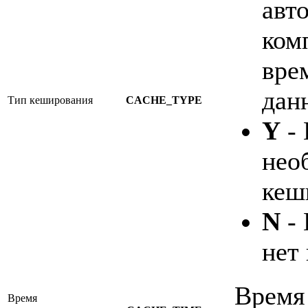
авт
ком
вре
дан
Тип кеширования
CACHE_TYPE
Y
- 
нео
кеш
N
- 
нет
Время 
Время