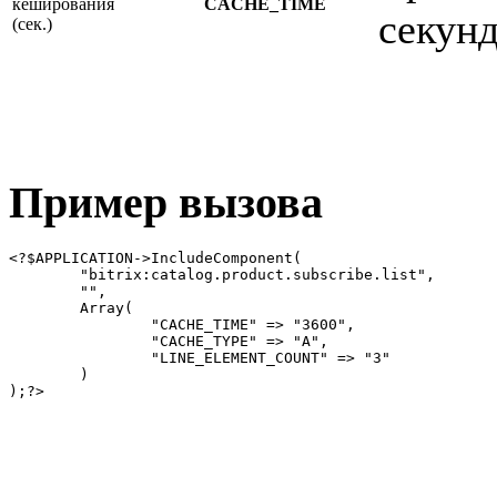
кеширования
CACHE_TIME
секунд
(сек.)
Пример вызова
<?$APPLICATION->IncludeComponent(

	"bitrix:catalog.product.subscribe.list",

	"",

	Array(

		"CACHE_TIME" => "3600",

		"CACHE_TYPE" => "A",

		"LINE_ELEMENT_COUNT" => "3"

	)

);?>