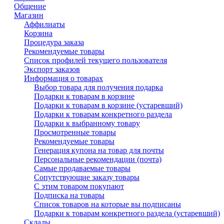
Общение
Магазин
Аффилиаты
Корзина
Процедура заказа
Рекомендуемые товары
Список профилей текущего пользователя
Экспорт заказов
Информация о товарах
Выбор товара для получения подарка
Подарки к товарам в корзине
Подарки к товарам в корзине (устаревший)
Подарки к товарам конкретного раздела
Подарки к выбранному товару
Просмотренные товары
Рекомендуемые товары
Генерация купона на товар для почты
Персональные рекомендации (почта)
Самые продаваемые товары
Сопутствующие заказу товары
С этим товаром покупают
Подписка на товары
Список товаров на которые вы подписаны
Подарки к товарам конкретного раздела (устаревший)
Склады