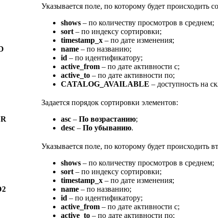
Указывается поле, по которому будет происходить с
shows
– по количеству просмотров в среднем;
sort
– по индексу сортировки;
timestamp_x
– по дате изменения;
D
name
– по названию;
id
– по идентификатору;
active_from
– по дате активности с;
active_to
– по дате активности по;
CATALOG_AVAILABLE
– доступность на ск
Задается порядок сортировки элементов:
ER
asc
–
По возрастанию
;
desc
–
По убыванию
.
Указывается поле, по которому будет происходить в
shows
– по количеству просмотров в среднем;
sort
– по индексу сортировки;
timestamp_x
– по дате изменения;
D2
name
– по названию;
id
– по идентификатору;
active_from
– по дате активности с;
active_to
– по дате активности по;