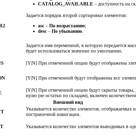
CATALOG_AVAILABLE
– доступность на ск
Задается порядок второй сортировки элементов:
R2
asc
–
По возрастанию
;
desc
–
По убыванию
.
Задается имя переменной, в которую передается масс
будет использоваться значение по умолчанию.
NS
[Y|N] При отмеченной опции будут отображены элем
ON
[Y|N] При отмеченной будут отображены все элемент
[Y|N] При отмеченной опции будут скрыты товары, 
E
нулю (не остатки по складам), включен количествен
Внешний вид
Указывается количество элементов, отображаемых 
NT
постраничной навигации.
NT
Указывается количество элементов выводимых в од