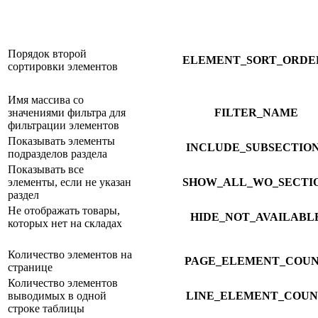
Порядок второй
ELEMENT_SORT_ORDE
сортировки элементов
Имя массива со
значениями фильтра для
FILTER_NAME
фильтрации элементов
Показывать элементы
INCLUDE_SUBSECTIO
подразделов раздела
Показывать все
элементы, если не указан
SHOW_ALL_WO_SECTI
раздел
Не отображать товары,
HIDE_NOT_AVAILABL
которых нет на складах
Количество элементов на
PAGE_ELEMENT_COU
странице
Количество элементов
выводимых в одной
LINE_ELEMENT_COU
строке таблицы