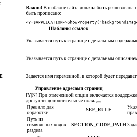
E
Важно!
В шаблоне сайта должна быть реализована 
быть прописано:
<?
=
$APPLICATION
->ShowProperty(
"backgroundImag
Шаблоны ссылок
Указывается путь к странице с детальным содержим
Указывается путь к странице с детальным описанием
E
Задается имя переменной, в которой будет передава
Управление адресами страниц
[Y|N] При отмеченной опции включается поддержка
доступны
дополнительные поля.
Правило для
Указ
SEF_RULE
обработки
прав
Путь из
символьных кодов
SECTION_CODE_PATH
Зада
раздела