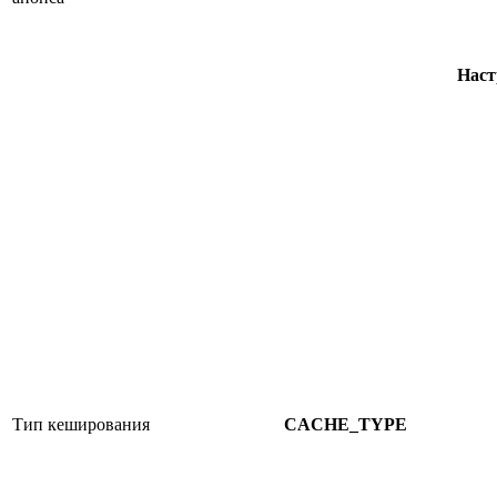
Наст
Тип кеширования
CACHE_TYPE