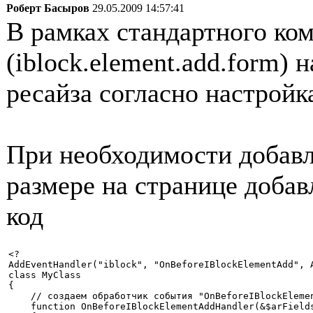
Роберт Басыров
29.05.2009 14:57:41
В рамках стандартного ко
(iblock.element.add.form)
ресайза согласно настрой
При необходимости добавл
размере на странице добав
код
<? 

AddEventHandler("iblock", "OnBeforeIBlockElementAdd", A
class MyClass 

{ 

    // создаем обработчик события "OnBeforeIBlockElemen
    function OnBeforeIBlockElementAddHandler(&$arFields