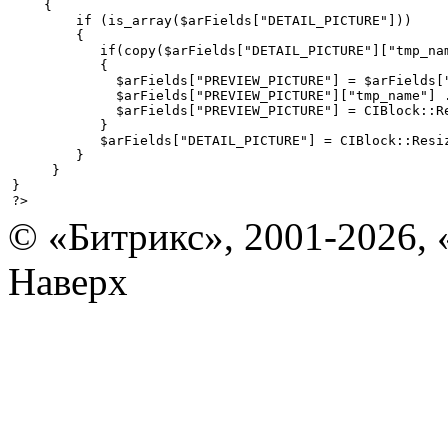
    { 

        if (is_array($arFields["DETAIL_PICTURE"])) 

        { 

           if(copy($arFields["DETAIL_PICTURE"]["tmp_nam
           { 

             $arFields["PREVIEW_PICTURE"] = $arFields["
             $arFields["PREVIEW_PICTURE"]["tmp_name"] .
             $arFields["PREVIEW_PICTURE"] = CIBlock::R
           } 

           $arFields["DETAIL_PICTURE"] = CIBlock::Resi
        } 

     } 

} 

?>
© «Битрикс», 2001-2026, 
Наверх