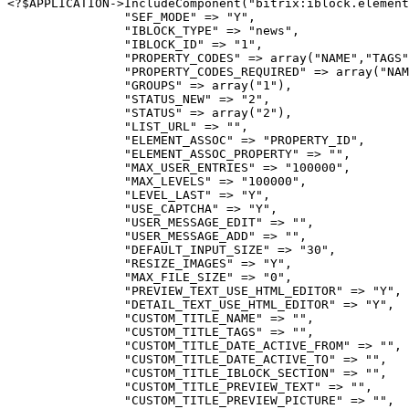
<?$APPLICATION->IncludeComponent("bitrix:iblock.element
		"SEF_MODE" => "Y",

		"IBLOCK_TYPE" => "news",

		"IBLOCK_ID" => "1",

		"PROPERTY_CODES" => array("NAME","TAGS","DATE_ACTIVE_FROM","DATE_ACTIVE_TO","IBLOCK_SECTION","PREVIEW_TEXT","PREVIEW_PICTURE","DETAIL_TEXT","DETAIL_PICTURE"),

		"PROPERTY_CODES_REQUIRED" => array("NAME","TAGS","DATE_ACTIVE_FROM","DATE_ACTIVE_TO","IBLOCK_SECTION","PREVIEW_TEXT","PREVIEW_PICTURE","DETAIL_TEXT","DETAIL_PICTURE"),

		"GROUPS" => array("1"),

		"STATUS_NEW" => "2",

		"STATUS" => array("2"),

		"LIST_URL" => "",

		"ELEMENT_ASSOC" => "PROPERTY_ID",

		"ELEMENT_ASSOC_PROPERTY" => "",

		"MAX_USER_ENTRIES" => "100000",

		"MAX_LEVELS" => "100000",

		"LEVEL_LAST" => "Y",

		"USE_CAPTCHA" => "Y",

		"USER_MESSAGE_EDIT" => "",

		"USER_MESSAGE_ADD" => "",

		"DEFAULT_INPUT_SIZE" => "30",

		"RESIZE_IMAGES" => "Y",

		"MAX_FILE_SIZE" => "0",

		"PREVIEW_TEXT_USE_HTML_EDITOR" => "Y",

		"DETAIL_TEXT_USE_HTML_EDITOR" => "Y",

		"CUSTOM_TITLE_NAME" => "",

		"CUSTOM_TITLE_TAGS" => "",

		"CUSTOM_TITLE_DATE_ACTIVE_FROM" => "",

		"CUSTOM_TITLE_DATE_ACTIVE_TO" => "",

		"CUSTOM_TITLE_IBLOCK_SECTION" => "",

		"CUSTOM_TITLE_PREVIEW_TEXT" => "",

		"CUSTOM_TITLE_PREVIEW_PICTURE" => "",
