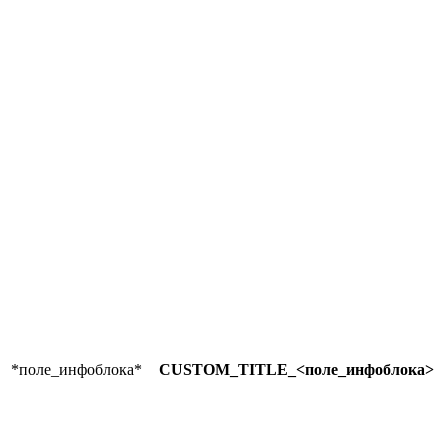
*поле_инфоблока*
CUSTOM_TITLE_<поле_инфоблока>