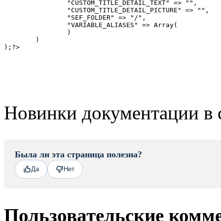
		"CUSTOM_TITLE_DETAIL_TEXT" => "",

		"CUSTOM_TITLE_DETAIL_PICTURE" => "",

		"SEF_FOLDER" => "/",

		"VARIABLE_ALIASES" => Array(

		)

	)

Новинки документации в 
Была ли эта страница полезна?
Да
Нет
Пользовательские комм