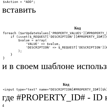
вставить
Код
foreach ($arUpdateValues['PROPERTY_VALUES'][#PROPERTY_I
    if (isset($_REQUEST['DESCRIPTION'][#PROPERTY_ID#][$
        $value = array(

            'VALUE' => $value,

            'DESCRIPTION' => $_REQUEST['DESCRIPTION'][#
        );

    }

} 
и в своем шаблоне исполь
Код
где #PROPERTY_ID# - ID н
4