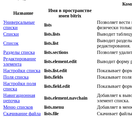
Ком
Имя в пространстве
Название
имен bitrix
Универсальные
Позволяет вести
lists
списки
физически только
Списки
lists.lists
Выводит таблицу
Выводит разделы
Список
lists.list
редактирования.
Разделы списка
lists.sections
Позволяет удалит
Редактирование
lists.element.edit
Выводит форму р
элемента
Настройки списка
lists.list.edit
Показывает форм
Поля списка
lists.fields
Показывает поля 
Настройки поля
lists.field.edit
Показывает форм
списка
Навигационная
Добавляет к выв
lists.element.navchain
цепочка
элемент списка.
Меню списков
lists.menu
Добавляет в мен
Скачивание файла
lists.file
Скачивает файлы,