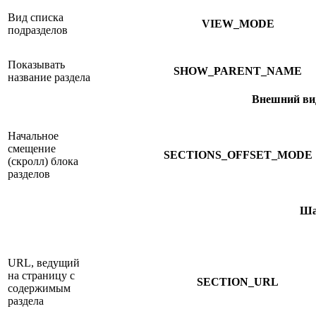
Вид списка
VIEW_MODE
подразделов
Показывать
SHOW_PARENT_NAME
название раздела
Внешний ви
Начальное
смещение
SECTIONS_OFFSET_MODE
(скролл) блока
разделов
Ша
URL, ведущий
на страницу с
SECTION_URL
содержимым
раздела