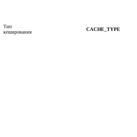
Тип
CACHE_TYPE
кеширования