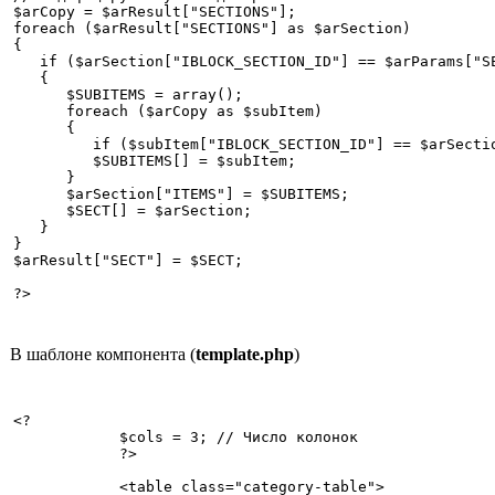
$arCopy = $arResult["SECTIONS"]; 

foreach ($arResult["SECTIONS"] as $arSection) 

{ 

   if ($arSection["IBLOCK_SECTION_ID"] == $arParams["SE
   { 

      $SUBITEMS = array(); 

      foreach ($arCopy as $subItem) 

      { 

         if ($subItem["IBLOCK_SECTION_ID"] == $arSectio
         $SUBITEMS[] = $subItem; 

      } 

      $arSection["ITEMS"] = $SUBITEMS; 

      $SECT[] = $arSection; 

   } 

} 

$arResult["SECT"] = $SECT; 

?> 
В шаблоне компонента (
template.php
)
<? 

            $cols = 3; // Число колонок 

            ?> 

            <table class="category-table"> 
