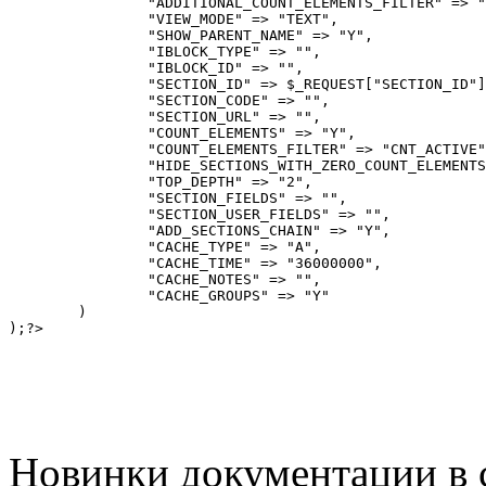
		"ADDITIONAL_COUNT_ELEMENTS_FILTER" => "additionalCountFilter",		

		"VIEW_MODE" => "TEXT",

		"SHOW_PARENT_NAME" => "Y",

		"IBLOCK_TYPE" => "",

		"IBLOCK_ID" => "",

		"SECTION_ID" => $_REQUEST["SECTION_ID"],

		"SECTION_CODE" => "",

		"SECTION_URL" => "",

		"COUNT_ELEMENTS" => "Y",

		"COUNT_ELEMENTS_FILTER" => "CNT_ACTIVE",

		"HIDE_SECTIONS_WITH_ZERO_COUNT_ELEMENTS" => "N",

		"TOP_DEPTH" => "2",

		"SECTION_FIELDS" => "",

		"SECTION_USER_FIELDS" => "",

		"ADD_SECTIONS_CHAIN" => "Y",

		"CACHE_TYPE" => "A",

		"CACHE_TIME" => "36000000",

		"CACHE_NOTES" => "",

		"CACHE_GROUPS" => "Y"

	)		

);?>
Новинки документации в 