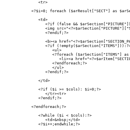
               <tr> 

            <?$i=0; foreach ($arResult["SECT"] as $arSe
               <td> 

                  <?if (false && $arSection["PICTURE"][
                  <img src="<?=$arSection["PICTURE"]["
                  <?endif;?> 

                  <b><a href="<?=$arSection["SECTION_PA
                  <?if (!empty($arSection["ITEMS"])):?>
                     <ul> 

                     <?foreach ($arSection["ITEMS"] as 
                        <li><a href="<?=$arItem["SECTIO
                     <?endforeach;?> 

                     </ul> 

                  <?endif;?> 

               </td> 

               <?if ($i >= $cols): $i=0;?> 

                  </tr><tr> 

               <?endif;?> 

            <?endforeach;?> 

               <?while ($i < $cols):?> 

                  <td>&nbsp;</td> 

               <?$i++;endwhile;?> 
