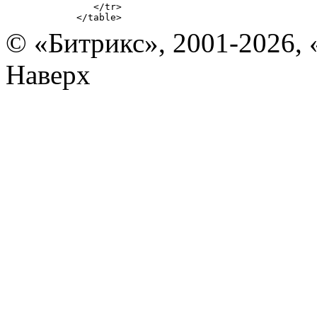
               </tr> 

            </table> 
© «Битрикс», 2001-2026, 
Наверх