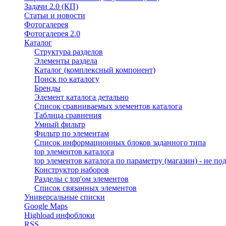
Задачи 2.0 (КП)
Статьи и новости
Фотогалерея
Фотогалерея 2.0
Каталог
Структура разделов
Элементы раздела
Каталог (комплексный компонент)
Поиск по каталогу
Бренды
Элемент каталога детально
Список сравниваемых элементов каталога
Таблица сравнения
Умный фильтр
Фильтр по элементам
Список информационных блоков заданного типа
top элементов каталога
top элементов каталога по параметру (магазин) - не по
Конструктор наборов
Разделы с top'ом элементов
Список связанных элементов
Универсальные списки
Google Maps
Highload инфоблоки
RSS