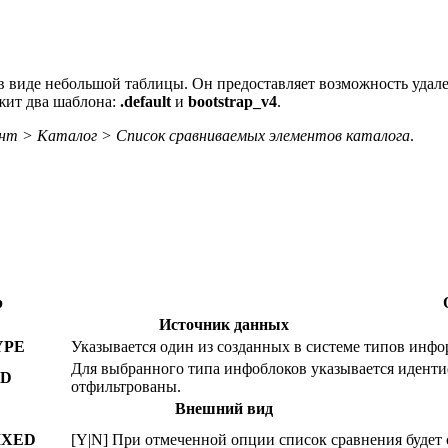
 виде небольшой таблицы. Он предоставляет возможность удале
жит два шаблона:
.default
и
bootstrap_v4
.
нт > Каталог > Список сравниваемых элементов каталога
.
р
Источник данных
YPE
Указывается один из созданных в системе типов инф
Для выбранного типа инфоблоков указывается иденти
ID
отфильтрованы.
Внешний вид
IXED
[Y|N] При отмеченной опции список сравнения будет