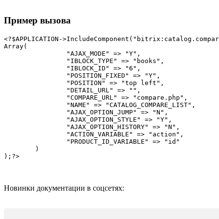
Пример вызова
<?$APPLICATION->IncludeComponent("bitrix:catalog.compar
Array(

		"AJAX_MODE" => "Y",

		"IBLOCK_TYPE" => "books",

		"IBLOCK_ID" => "6",

		"POSITION_FIXED" => "Y",

		"POSITION" => "top left",

		"DETAIL_URL" => "",

		"COMPARE_URL" => "compare.php",

		"NAME" => "CATALOG_COMPARE_LIST",

		"AJAX_OPTION_JUMP" => "N",

		"AJAX_OPTION_STYLE" => "Y",

		"AJAX_OPTION_HISTORY" => "N",

		"ACTION_VARIABLE" => "action",

		"PRODUCT_ID_VARIABLE" => "id"

	)

Новинки документации в соцсетях: