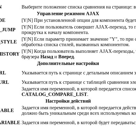
N
Выберите положение списка сравнения на странице: вв
Управление режимом AJAX
DE
[Y|N] При установленной опции для компонента буд
[Y|N] Если пользователь совершит AJAX-переход, то 
_JUMP
прокрутка к началу компонента.
[Y|N] Если параметр принимает значение "Y", то при
_STYLE
обработка списка стилей, вызванных компонентом.
[Y|N] Когда пользователь выполняет AJAX-переходы,
HISTORY
браузера
Назад
и
Вперед
.
Дополнительные настройки
RL
Указывается путь к странице с детальным описанием э
URL
Указывается путь к странице с таблицей сравнения э
Задается имя переменной, в которой передается спис
CATALOG_COMPARE_LIST
.
Настройки действий
Задается имя переменной, в которой передается дейс
IABLE
должно быть уникальным среди всех используемых ко
ARIABLE
Задается имя переменной, в которой будет передавать