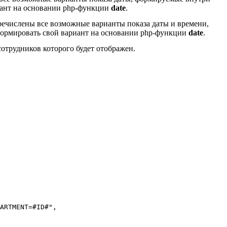
иант на основании php-функции
date
.
речислены все возможные варианты показа даты и времени,
формировать свой вариант на основании php-функции
date
.
отрудников которого будет отображен.