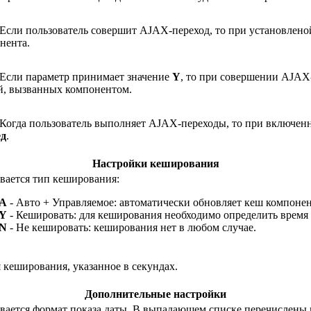
 Если пользователь совершит AJAX-переход, то при установлено
нента.
 Если параметр принимает значение
Y
, то при совершении AJAX-
й, вызванных компонентом.
 Когда пользователь выполняет AJAX-переходы, то при включен
ед
.
Настройки кеширования
вается тип кеширования:
A
- Авто + Управляемое: автоматически обновляет кеш компонен
Y
- Кешировать: для кеширования необходимо определить время
N
- Не кешировать: кеширования нет в любом случае.
 кеширования, указанное в секундах.
Дополнительные настройки
вается формат показа даты. В выпадающем списке перечислены