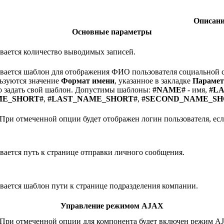
Описани
Основные параметры
вается количество выводимых записей.
вается шаблон для отображения ФИО пользователя социальной с
ьзуются значение
Формат имени
, указанное в закладке
Параме
 задать свой шаблон. Допустимы шаблоны:
#NAME#
- имя,
#L
ME_SHORT#
,
#LAST_NAME_SHORT#
,
#SECOND_NAME_SH
 При отмеченной опции будет отображен логин пользователя, есл
вается путь к странице отправки личного сообщения.
вается шаблон пути к странице подразделения компании.
Управление режимом AJAX
 При отмеченной опции для компонента будет включен режим A