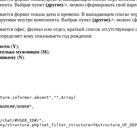
нента. Выбрав пункт
(другое)->
, можно сформировать свой вар
вается формат показа даты и времени. В выпадающем списке пе
руемые внутри компонента. Выбрав пункт
(другое)->
, можно с
вается офис, филиал или отдел, краткий список отсутствующих с
определяет кому показываеть год рождения:
всем
(
Y
);
только мужчинам
(
M
);
никому
(
N
).
ture.informer.absent","",Array(
