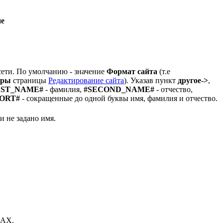
е
ети. По умолчанию - значение
Формат сайта
(т.е
тры
страницы
Редактирование сайта
). Указав пункт
другое->
,
AST_NAME#
- фамилия,
#SECOND_NAME#
- отчество,
ORT#
- сокращенные до одной буквы имя, фамилия и отчество.
и не задано имя.
JAX.