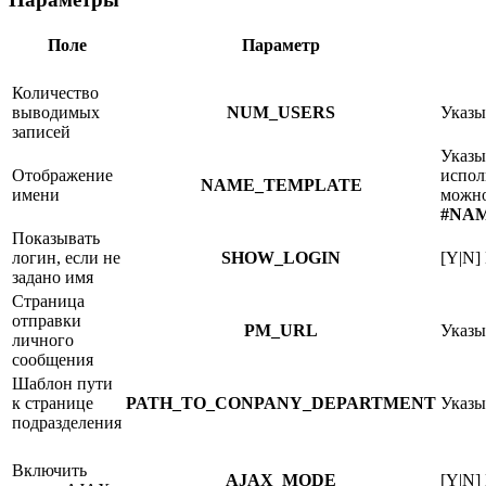
Поле
Параметр
Количество
выводимых
NUM_USERS
Указы
записей
Указы
Отображение
испол
NAME_TEMPLATE
имени
можно
#NA
Показывать
логин, если не
SHOW_LOGIN
[Y|N]
задано имя
Страница
отправки
PM_URL
Указы
личного
сообщения
Шаблон пути
к странице
PATH_TO_CONPANY_DEPARTMENT
Указы
подразделения
Включить
AJAX_MODE
[Y|N]