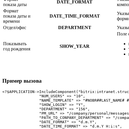
DATE_FORMAT
показа даты
компо
Формат
Указы
показа даты и
DATE_TIME_FORMAT
форми
времени
Отдел/офис
DEPARTMENT
Указы
Поле 
Показывать
SHOW_YEAR
год рождения
Пример вызова
<?$APPLICATION->IncludeComponent("bitrix:intranet.struc
		"NUM_USERS" => "10",

		"NAME_TEMPLATE" => "#NOBR##LAST_NAME# #NAME##/NOBR#",

		"SHOW_LOGIN" => "Y",		

		"DEPARTMENT" => "156",

		"PM_URL" => "/company/personal/messages/chat/#USER_ID#/",

		"PATH_TO_CONPANY_DEPARTMENT" => "/company/structure.php?set_filter_structure=Y&structure_UF_DEPARTMENT=#ID#",

		"DATE_FORMAT" => "d.m.Y",

		"DATE_TIME_FORMAT" => "d.m.Y H:i:s",
