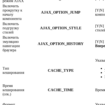
режим AJAX
Включить
прокрутку к
[Y|N]
AJAX_OPTION_JUMP
началу
компо
компонента
Включить
[Y|N]
подгрузку
AJAX_OPTION_STYLE
стиле
стилей
Включить
эмуляцию
[Y|N]
AJAX_OPTION_HISTORY
навигации
Впер
браузера
Указы
Тип
CACHE_TYPE
кеширования
Время
кеширования
CACHE_TIME
Время
(сек.)
Формат
Указы