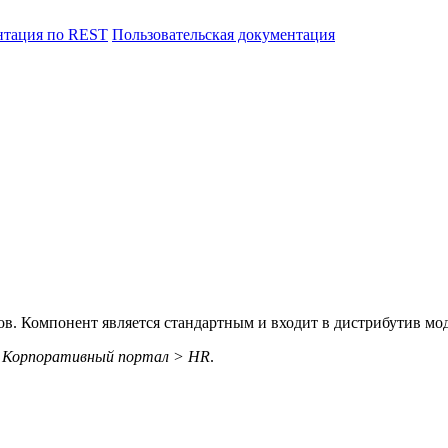
нтация по REST
Пользовательская документация
. Компонент является стандартным и входит в дистрибутив мод
 Корпоративный портал > HR
.