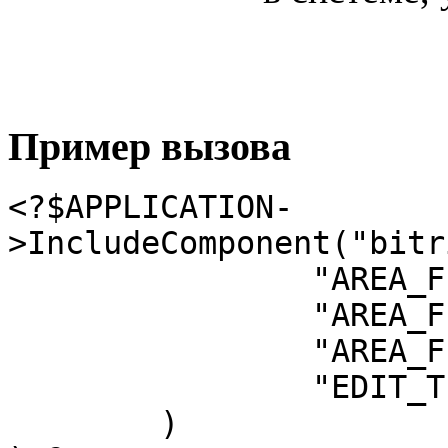
Пример вызова
<?$APPLICATION-
>IncludeComponent("bitr
		"AREA_FILE_SHOW" => "sect", 

		"AREA_FILE_SUFFIX" => "inc", 

		"AREA_FILE_RECURSIVE" => "Y", 

		"EDIT_TEMPLATE" => "standard.php" 

	)
