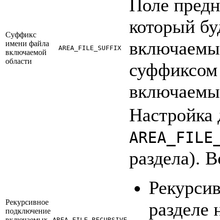
Поле предн
который бу
Суффикс
включаемых
имени файла
AREA_FILE_SUFFIX
включаемой
области
суффиксом 
включаемые
Настройка 
AREA_FILE
раздела). 
Рекурси
Рекурсивное
разделе 
подключение
включаемых
AREA_FILE_RECURSIVE