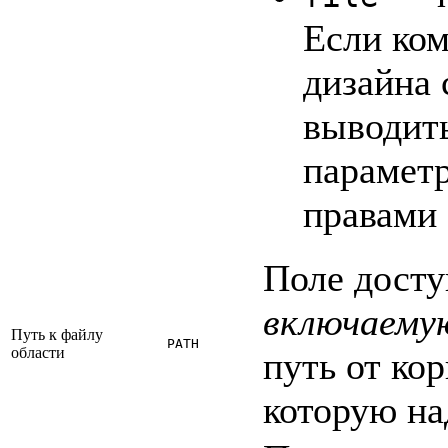
Если ко
дизайна 
выводить
параметр
правами
Поле досту
включаемую
Путь к файлу
PATH
области
путь от ко
которую на