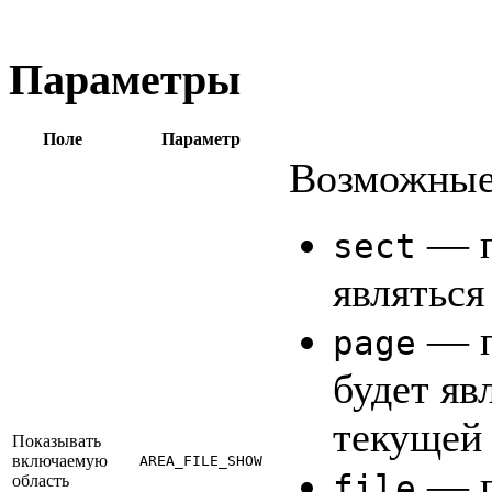
Параметры
Поле
Параметр
Возможные
— п
sect
являться
— п
page
будет яв
текущей
Показывать
включаемую
AREA_FILE_SHOW
— п
file
область