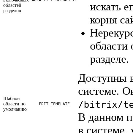
искать е
областей
разделов
корня са
Нерекур
области 
разделе.
Доступны в
системе. О
Шаблон
/bitrix/t
области по
EDIT_TEMPLATE
умолчанию
В данном п
в системе,