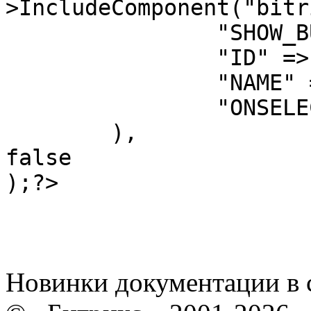
>IncludeComponent("bitr
		"SHOW
		"ID" =
		"NAME
		"ONSEL
	),
false
);?>
Новинки документации в 