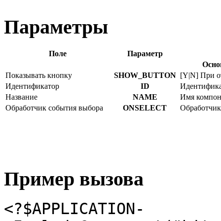
Параметры
Поле
Параметр
Осно
Показывать кнопку
SHOW_BUTTON
[Y|N] При 
Идентификатор
ID
Идентифика
Название
NAME
Имя компоне
Обработчик события выбора
ONSELECT
Обработчик,
Пример вызова
<?$APPLICATION-