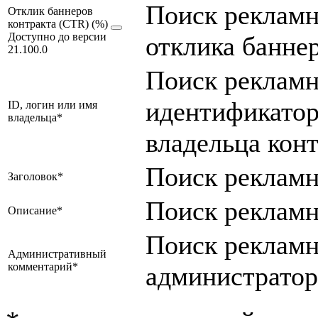
Поиск рекламн
Отклик баннеров
контракта (CTR) (%)
Доступно до версии
отклика баннер
21.100.0
Поиск рекламн
идентификатор
ID, логин или имя
владельца*
владельца конт
Поиск рекламн
Заголовок*
Поиск рекламн
Описание*
Поиск рекламн
Административный
комментарий*
администратор