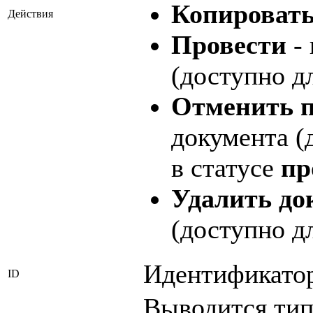
Копироват
Действия
Провести
- 
(доступно д
Отменить п
документа (
в статусе
пр
Удалить до
(доступно д
Идентификатор
ID
Выводится тип