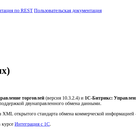
нтация по REST
Пользовательская документация
ых)
равление торговлей
(версия 10.3.2.4) и
1С-Битрикс: Управлен
 поддержкой двунаправленного обмена данными.
а XML открытого стандарта обмена коммерческой информацией
в курсе
Интеграция с 1С
.