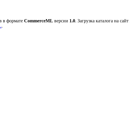
в в формате
CommerceML
версии
1.0
. Загрузка каталога на са
L
.