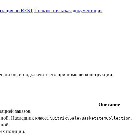
нтация по REST
Пользовательская документация
н ли он, и подключить его при помощи конструкции:
Описание
вацией заказов.
иной. Наследник класса
.
\Bitrix\Sale\BasketItemCollection
иной.
ых позиций.