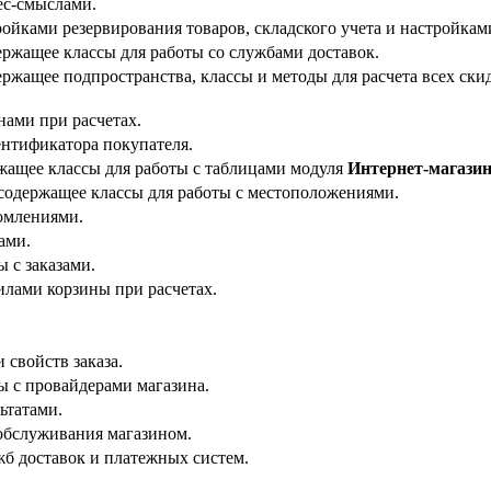
ес-смыслами.
ройками резервирования товаров, складского учета и настройкам
ержащее классы для работы со службами доставок.
ржащее подпространства, классы и методы для расчета всех скид
нами при расчетах.
ентификатора покупателя.
жащее классы для работы с таблицами модуля
Интернет-магази
содержащее классы для работы с местоположениями.
домлениями.
ами.
ы с заказами.
илами корзины при расчетах.
 свойств заказа.
ы с провайдерами магазина.
ьтатами.
 обслуживания магазином.
жб доставок и платежных систем.