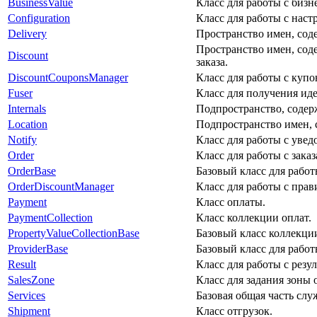
BusinessValue
Класс для работы с бизн
Configuration
Класс для работы с наст
Delivery
Пространство имен, сод
Пространство имен, соде
Discount
заказа.
DiscountCouponsManager
Класс для работы с купо
Fuser
Класс для получения ид
Internals
Подпространство, содер
Location
Подпространство имен, 
Notify
Класс для работы с уве
Order
Класс для работы с заказ
OrderBase
Базовый класс для работ
OrderDiscountManager
Класс для работы с прав
Payment
Класс оплаты.
PaymentCollection
Класс коллекции оплат.
PropertyValueCollectionBase
Базовый класс коллекции
ProviderBase
Базовый класс для работ
Result
Класс для работы с резул
SalesZone
Класс для задания зоны
Services
Базовая общая часть слу
Shipment
Класс отгрузок.