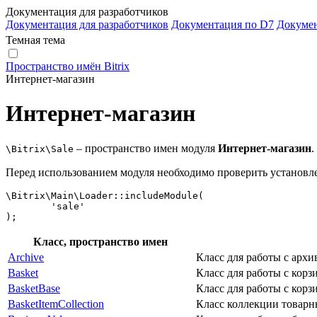
Документация для разработчиков
Документация для разработчиков
Документация по D7
Докуме
Темная тема
Пространство имён Bitrix
Интернет-магазин
Интернет-магазин
– пространство имен модуля
Интернет-магазин
.
\Bitrix\Sale
Перед использованием модуля необходимо проверить установле
\Bitrix\Main\Loader::includeModule(

	'sale'

);
Класс, пространство имен
Archive
Класс для работы с архи
Basket
Класс для работы с корз
BasketBase
Класс для работы с корз
BasketItemCollection
Класс коллекции товарн