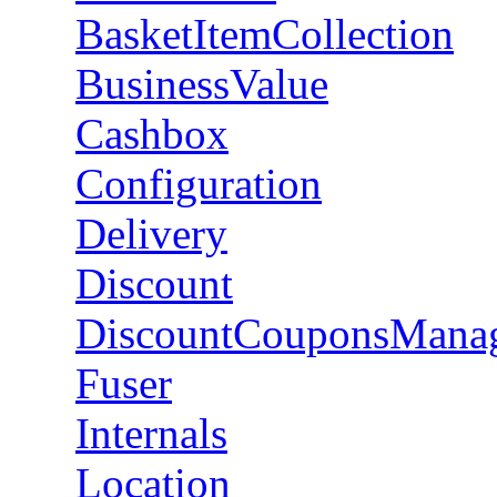
BasketItemCollection
BusinessValue
Cashbox
Configuration
Delivery
Discount
DiscountCouponsMana
Fuser
Internals
Location