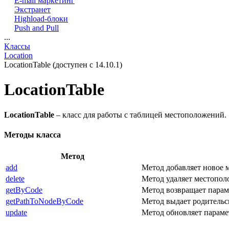
E-mail маркетинг
Экстранет
Highload-блоки
Push and Pull
...
Классы
Location
LocationTable (доступен с 14.10.1)
LocationTable
LocationTable
– класс для работы с таблицей местоположений.
Методы класса
Метод
add
Метод добавляет новое 
delete
Метод удаляет местопол
getByCode
Метод возвращает пара
getPathToNodeByCode
Метод выдает родительс
update
Метод обновляет парам