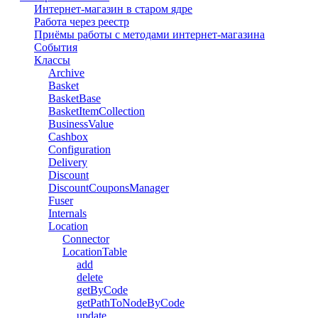
Интернет-магазин в старом ядре
Работа через реестр
Приёмы работы с методами интернет-магазина
События
Классы
Archive
Basket
BasketBase
BasketItemCollection
BusinessValue
Cashbox
Configuration
Delivery
Discount
DiscountCouponsManager
Fuser
Internals
Location
Connector
LocationTable
add
delete
getByCode
getPathToNodeByCode
update