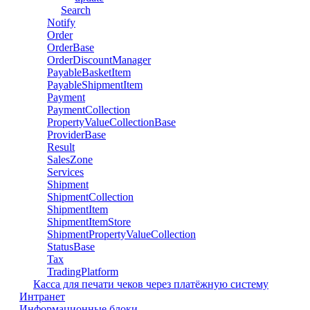
Search
Notify
Order
OrderBase
OrderDiscountManager
PayableBasketItem
PayableShipmentItem
Payment
PaymentCollection
PropertyValueCollectionBase
ProviderBase
Result
SalesZone
Services
Shipment
ShipmentCollection
ShipmentItem
ShipmentItemStore
ShipmentPropertyValueCollection
StatusBase
Tax
TradingPlatform
Касса для печати чеков через платёжную систему
Интранет
Информационные блоки