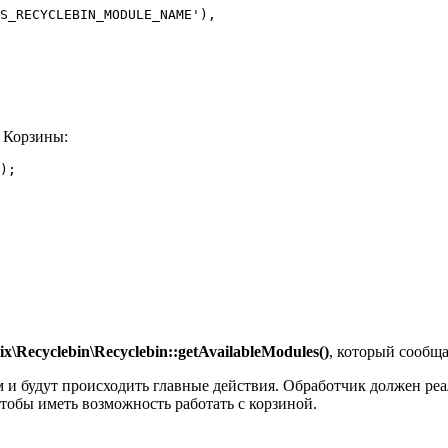
я Корзины:
);

rix\Recyclebin\Recyclebin::getAvailableModules()
, который сообща
м и будут происходить главные действия. Обработчик должен ре
чтобы иметь возможность работать с корзиной.