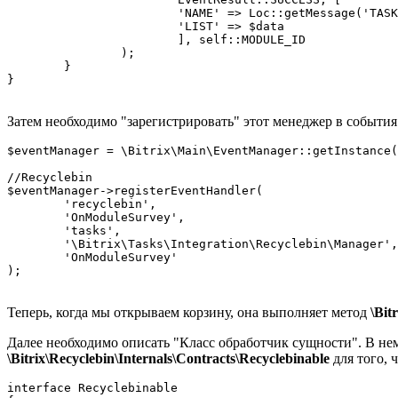
			'NAME' => Loc::getMessage('TASKS_RECYCLEBIN_MODULE_NAME'),

			'LIST' => $data

			], self::MODULE_ID

		);

	}

}

Затем необходимо "зарегистрировать" этот менеджер в событи
$eventManager = \Bitrix\Main\EventManager::getInstance(
//Recyclebin

$eventManager->registerEventHandler(

	'recyclebin',

	'OnModuleSurvey',

	'tasks',

	'\Bitrix\Tasks\Integration\Recyclebin\Manager',

	'OnModuleSurvey'

);

Теперь, когда мы открываем корзину, она выполняет метод
\Bit
Далее необходимо описать "Класс обработчик сущности". В не
\Bitrix\Recyclebin\Internals\Contracts\Recyclebinable
для того, 
interface Recyclebinable
