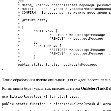
	/**

	* Метод, который предоставляет переводы результатов действий. 

	* NOTIFY - Задача успешно удалена/Восстановлена 

	* CONFIRM - Вы уверены, что хотите восстановить/удалить задачу?

	* 

	* @return array

	*

	* [

	*	'NOTIFY'=> [

	*		'RESTORE' => Loc::getMessage(''),

	*		'REMOVE' => Loc::getMessage(''),

	*	],

	*	'CONFIRM' => [

	*		'RESTORE' => Loc::getMessage(''),

	*		'REMOVE' => Loc::getMessage('')

	*	]

	*/

	public static function getNotifyMessages();

}

Такие обработчики нужно описывать для каждой восстанавлив
Когда задача будет удаляться, вызовется метод
OnBeforeTaskDel
use Bitrix\Recyclebin\Internals\Entity;

public static function OnBeforeTaskDelete($taskId, arra
{
