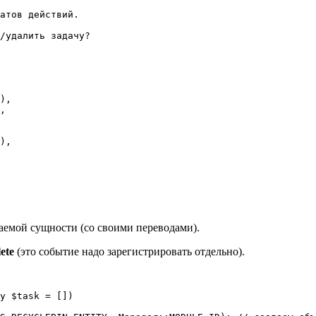
аемой сущности (со своими переводами).
ete
(это событие надо зарегистрировать отдельно).
y $task = [])
