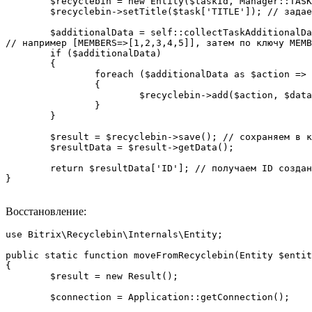
	$recyclebin = new Entity($taskId, Manager::TASKS_RECYCLEBIN_ENTITY, Manager::MODULE_ID); // создаем объект корзины

	$recyclebin->setTitle($task['TITLE']); // задаем заголовок

	$additionalData = self::collectTaskAdditionalData($taskId); //каким либо образом собираем информацию, которую необходимо сохранить в корзине в формате действие-данные

// например [MEMBERS=>[1,2,3,4,5]], затем по ключу MEMB
	if ($additionalData)

	{

		foreach ($additionalData as $action => $data)

		{

			$recyclebin->add($action, $data);  // добавляем в корзину

		}

	}

	$result = $recyclebin->save(); // сохраняем в корзине

	$resultData = $result->getData();

	return $resultData['ID']; // получаем ID созданной корзины

}

Восстановление:
use Bitrix\Recyclebin\Internals\Entity;

public static function moveFromRecyclebin(Entity $entit
{

	$result = new Result();

	$connection = Application::getConnection();
