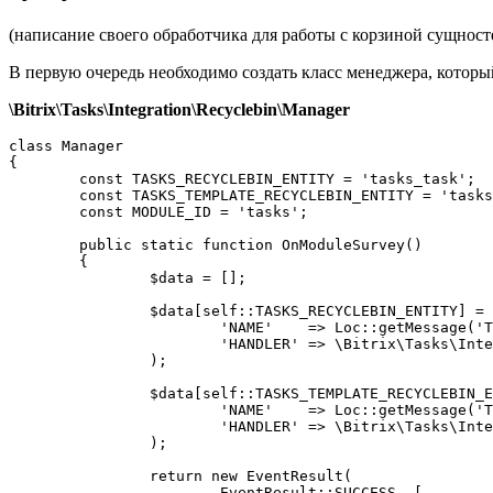
(написание своего обработчика для работы с корзиной сущност
В первую очередь необходимо создать класс менеджера, которы
\Bitrix\Tasks\Integration\Recyclebin\Manager
class Manager

{

	const TASKS_RECYCLEBIN_ENTITY = 'tasks_task';

	const TASKS_TEMPLATE_RECYCLEBIN_ENTITY = 'tasks_template';

	const MODULE_ID = 'tasks';

	public static function OnModuleSurvey()

	{

		$data = [];

		$data[self::TASKS_RECYCLEBIN_ENTITY] = array(

			'NAME'    => Loc::getMessage('TASKS_RECYCLEBIN_ENTITY_NAME'), // Название сущности

			'HANDLER' => \Bitrix\Tasks\Integration\Recyclebin\Task::class // Класс обработчик сущности

		);

		$data[self::TASKS_TEMPLATE_RECYCLEBIN_ENTITY] = array(

			'NAME'    => Loc::getMessage('TASKS_TEMPLATE_RECYCLEBIN_ENTITY_NAME'),

			'HANDLER' => \Bitrix\Tasks\Integration\Recyclebin\Template::class

		);

		return new EventResult(

			EventResult::SUCCESS, [
