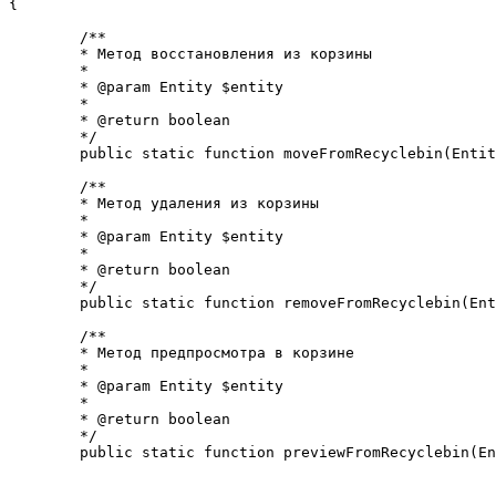
{

	/**

	* Метод восстановления из корзины

	* 

	* @param Entity $entity

	*

	* @return boolean

	*/

	public static function moveFromRecyclebin(Entity $entity);

	/**

	* Метод удаления из корзины

	* 

	* @param Entity $entity

	*

	* @return boolean

	*/

	public static function removeFromRecyclebin(Entity $entity);

	/**

	* Метод предпросмотра в корзине

	* 

	* @param Entity $entity

	*

	* @return boolean

	*/

	public static function previewFromRecyclebin(Entity $entity);
