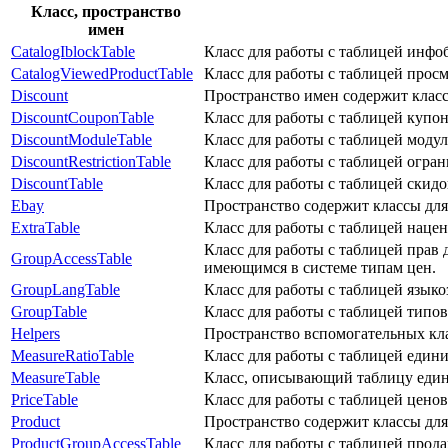
Класс, пространство
имен
CatalogIblockTable
Класс для работы с таблицей инфо
CatalogViewedProductTable
Класс для работы с таблицей просм
Discount
Пространство имен содержит класс
DiscountCouponTable
Класс для работы с таблицей купон
DiscountModuleTable
Класс для работы с таблицей моду
DiscountRestrictionTable
Класс для работы с таблицей огра
DiscountTable
Класс для работы с таблицей скидо
Ebay
Пространство содержит классы для
ExtraTable
Класс для работы с таблицей нацен
Класс для работы с таблицей прав 
GroupAccessTable
имеющимся в системе типам цен.
GroupLangTable
Класс для работы с таблицей язык
GroupTable
Класс для работы с таблицей типов
Helpers
Пространство вспомогательных кла
MeasureRatioTable
Класс для работы с таблицей един
MeasureTable
Класс, описывающий таблицу един
PriceTable
Класс для работы с таблицей цено
Product
Пространство содержит классы для
ProductGroupAccessTable
Класс для работы с таблицей прода