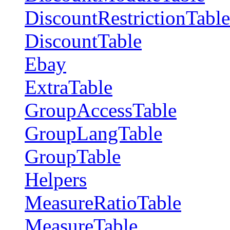
DiscountRestrictionTable
DiscountTable
Ebay
ExtraTable
GroupAccessTable
GroupLangTable
GroupTable
Helpers
MeasureRatioTable
MeasureTable