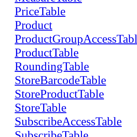
PriceTable
Product
ProductGroupAccessTab
ProductTable
RoundingTable
StoreBarcodeTable
StoreProductTable
StoreTable
SubscribeAccessTable
SubscribeTable