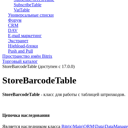
SubscribeTable
VatTable
Универсальные списки
Форум
CRM
DAV
E-mail маркетинг
Экстранет
Highload-блоки
Push and Pull
Пространство имён Bitrix
Торговый каталог
StoreBarcodeTable (доступен с 17.0.0)
StoreBarcodeTable
StoreBarcodeTable
- класс для работы с таблицей штрихкодов.
Цепочка наследования
Является наследником класса
Bitrix\Main\ORM\Data\DataManage