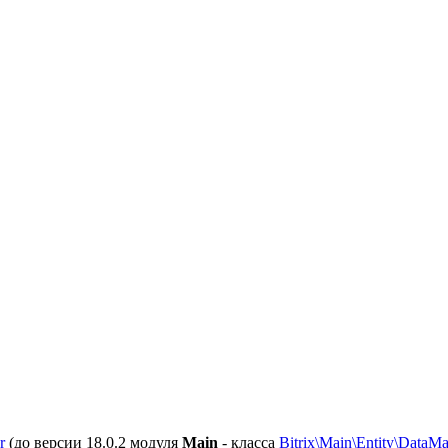
r
(до версии 18.0.2 модуля
Main
- класса
Bitrix\Main\Entity\DataM