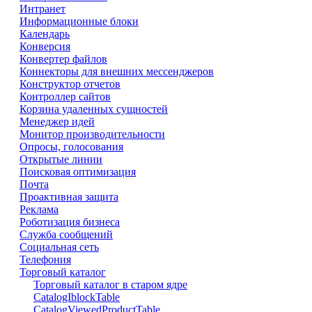
Интранет
Информационные блоки
Календарь
Конверсия
Конвертер файлов
Коннекторы для внешних мессенджеров
Конструктор отчетов
Контроллер сайтов
Корзина удаленных сущностей
Менеджер идей
Монитор производительности
Опросы, голосования
Открытые линии
Поисковая оптимизация
Почта
Проактивная защита
Реклама
Роботизация бизнеса
Служба сообщений
Социальная сеть
Телефония
Торговый каталог
Торговый каталог в старом ядре
CatalogIblockTable
CatalogViewedProductTable