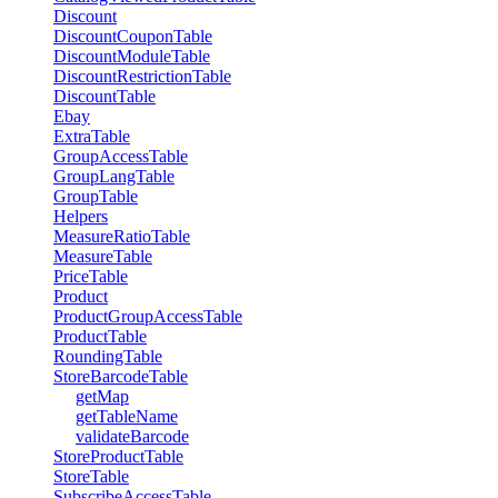
Discount
DiscountCouponTable
DiscountModuleTable
DiscountRestrictionTable
DiscountTable
Ebay
ExtraTable
GroupAccessTable
GroupLangTable
GroupTable
Helpers
MeasureRatioTable
MeasureTable
PriceTable
Product
ProductGroupAccessTable
ProductTable
RoundingTable
StoreBarcodeTable
getMap
getTableName
validateBarcode
StoreProductTable
StoreTable
SubscribeAccessTable