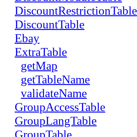
DiscountRestrictionTable
DiscountTable
Ebay
ExtraTable
getMap
getTableName
validateName
GroupAccessTable
GroupLangTable
GroupTable