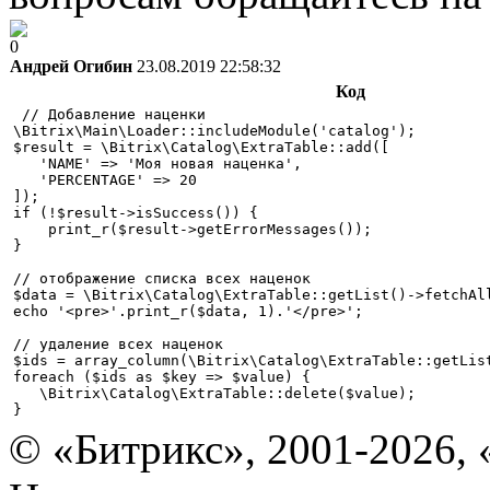
0
Андрей Огибин
23.08.2019 22:58:32
Код
 // Добавление наценки 

\Bitrix\Main\Loader::includeModule('catalog');

$result = \Bitrix\Catalog\ExtraTable::add([

   'NAME' => 'Моя новая наценка',

   'PERCENTAGE' => 20

]);

if (!$result->isSuccess()) {

    print_r($result->getErrorMessages());

}

// отображение списка всех наценок

$data = \Bitrix\Catalog\ExtraTable::getList()->fetchAll
echo '<pre>'.print_r($data, 1).'</pre>';

// удаление всех наценок

$ids = array_column(\Bitrix\Catalog\ExtraTable::getList
foreach ($ids as $key => $value) {

   \Bitrix\Catalog\ExtraTable::delete($value);

© «Битрикс», 2001-2026, 