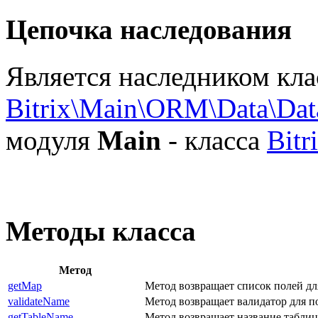
Цепочка наследования
Является наследником кла
Bitrix\Main\ORM\Data\Da
модуля
Main
- класса
Bitr
Методы класса
Метод
getMap
Метод возвращает список полей дл
validateName
Метод возвращает валидатор для 
getTableName
Метод возвращает название таблиц