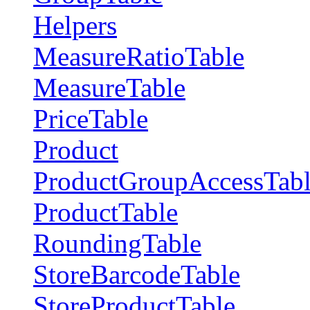
Helpers
MeasureRatioTable
MeasureTable
PriceTable
Product
ProductGroupAccessTab
ProductTable
RoundingTable
StoreBarcodeTable
StoreProductTable