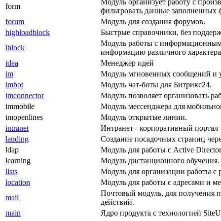
Модуль организует работу с произ
form
фильтровать данные заполненных 
forum
Модуль для создания форумов.
highloadblock
Быстрые справочники, без поддерж
Модуль работы с информационными
iblock
информацию различного характера
idea
Менеджер идей
im
Модуль мгновенных сообщений и 
imbot
Модуль чат-боты для Битрикс24.
imconnector
Модуль позволяет организовать ра
immobile
Модуль мессенджера для мобильно
imopenlines
Модуль открытые линии.
intranet
Интранет - корпоративный портал
landing
Создание посадочных страниц чере
ldap
Модуль для работы с Active Directo
learning
Модуль дистанционного обучения.
lists
Модуль для организации работы с 
location
Модуль для работы с адресами и 
Почтовый модуль, для получения 
mail
действий.
main
Ядро продукта с технологией SiteU