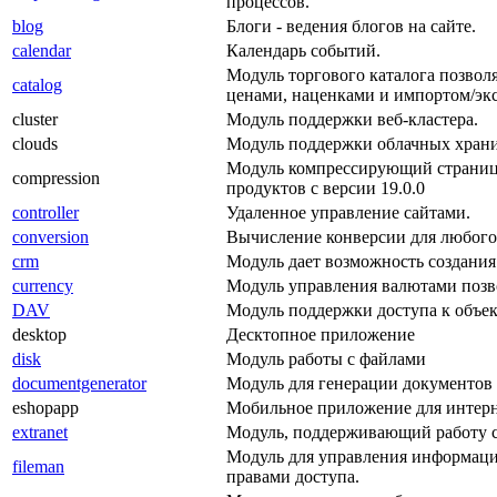
процессов.
blog
Блоги - ведения блогов на сайте.
calendar
Календарь событий.
Модуль торгового каталога позволя
catalog
ценами, наценками и импортом/эк
cluster
Модуль поддержки веб-кластера.
clouds
Модуль поддержки облачных хран
Модуль компрессирующий страницы 
compression
продуктов с версии 19.0.0
controller
Удаленное управление сайтами.
conversion
Вычисление конверсии для любого
crm
Модуль дает возможность создани
currency
Модуль управления валютами позво
DAV
Модуль поддержки доступа к объе
desktop
Десктопное приложение
disk
Модуль работы с файлами
documentgenerator
Модуль для генерации документов
eshopapp
Мобильное приложение для интерн
extranet
Модуль, поддерживающий работу с
Модуль для управления информаци
fileman
правами доступа.