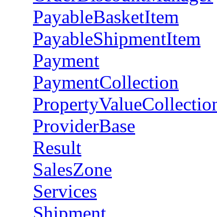
PayableBasketItem
PayableShipmentItem
Payment
PaymentCollection
PropertyValueCollectio
ProviderBase
Result
SalesZone
Services
Shipment