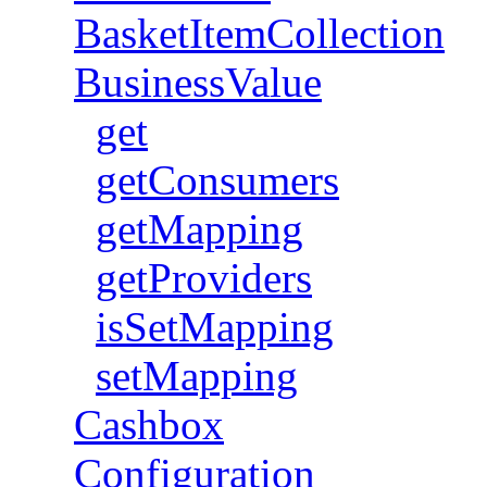
BasketItemCollection
BusinessValue
get
getConsumers
getMapping
getProviders
isSetMapping
setMapping
Cashbox
Configuration