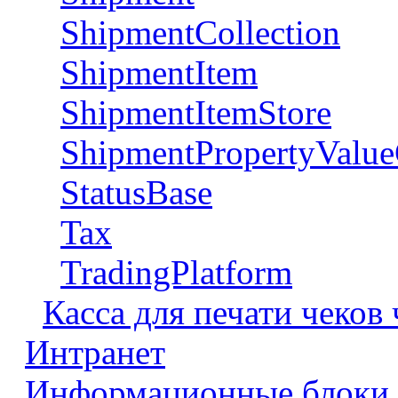
ShipmentCollection
ShipmentItem
ShipmentItemStore
ShipmentPropertyValue
StatusBase
Tax
TradingPlatform
Касса для печати чеков
Интранет
Информационные блоки