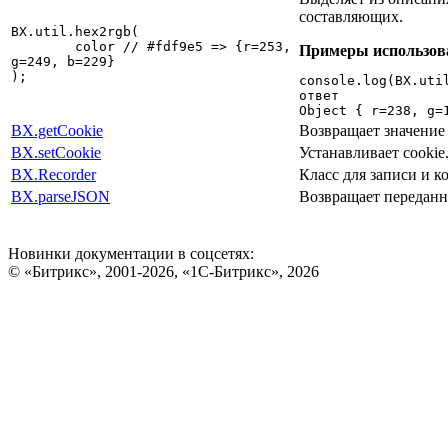
составляющих.
BX.util.hex2rgb(

	color // #fdf9e5 => {r=253, 
Примеры использов
g=249, b=229}

);
console.log(BX.util
ответ

Object { r=238, g=
BX.getCookie
Возвращает значение 
BX.setCookie
Устанавливает cookie
BX.Recorder
Класс для записи и к
BX.parseJSON
Возвращает переданн
Новинки документации в соцсетях:
© «Битрикс», 2001-2026, «1С-Битрикс», 2026