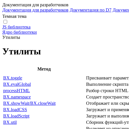
Документация для разработчиков
Документация для разработчиков
Документация по D7
Докуме
Темная тема
JS библиотека
Ядро библиотеки
Утилиты
Утилиты
Метод
BX.toggle
Присваивает параметр
BX.evalGlobal
Выполнение скрипта 
processHTML
Разбор строки HTML с
BX.namespace
Создает пространство
BX.showWait/BX.closeWait
Отображает или скры
BX.loadCSS
Загружает и применя
BX.loadScript
Загружает и выполняе
BX.util
Сборник функций-ут
Выделяет из описани