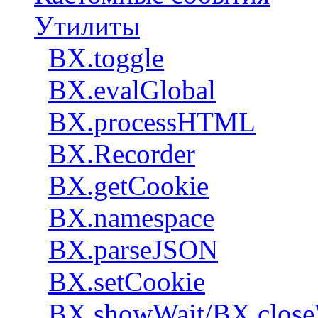
Утилиты
BX.toggle
BX.evalGlobal
BX.processHTML
BX.Recorder
BX.getCookie
BX.namespace
BX.parseJSON
BX.setCookie
BX.showWait/BX.close