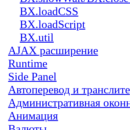
BX.loadCSS
BX.loadScript
BX.util
AJAX расширение
Runtime
Side Panel
Автоперевод и транслит
Административная оконн
Анимация
Валюты