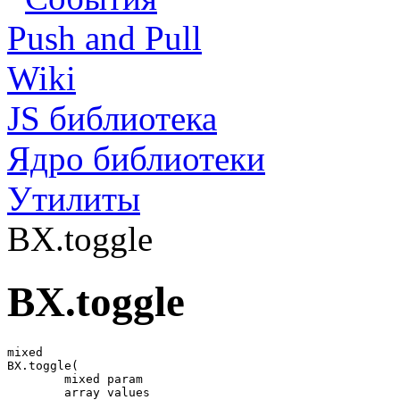
Push and Pull
Wiki
JS библиотека
Ядро библиотеки
Утилиты
BX.toggle
BX.toggle
mixed

BX.toggle(

	mixed param

	array values
