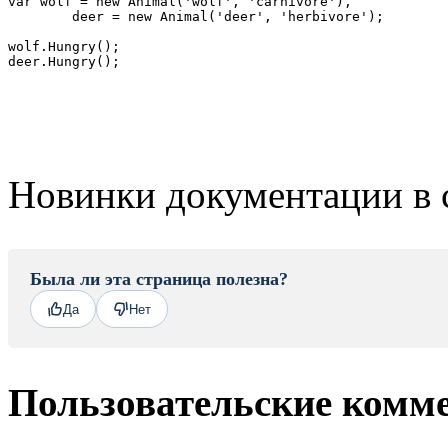
var wolf = new Animal('wolf', 'carnivore'),

	deer = new Animal('deer', 'herbivore');

wolf.Hungry();

deer.Hungry();
Новинки документации в 
Была ли эта страница полезна?
Да
Нет
Пользовательские комм