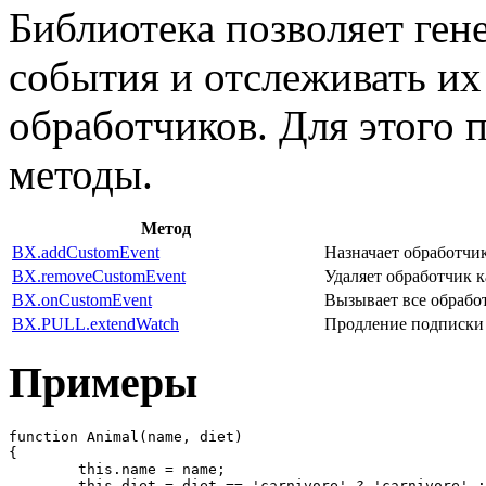
Библиотека позволяет ген
события и отслеживать и
обработчиков. Для этого
методы.
Метод
BX.addCustomEvent
Назначает обработчи
BX.removeCustomEvent
Удаляет обработчик 
BX.onCustomEvent
Вызывает все обработ
BX.PULL.extendWatch
Продление подписки н
Примеры
function Animal(name, diet)

{

	this.name = name;

	this.diet = diet == 'carnivore' ? 'carnivore' : 'herbivore';
