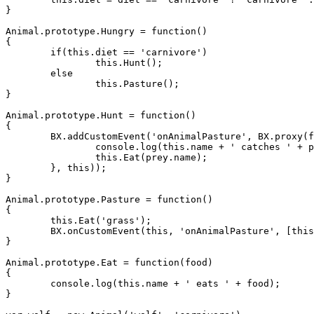
}

Animal.prototype.Hungry = function()

{

	if(this.diet == 'carnivore')

		this.Hunt();

	else

		this.Pasture();

}

Animal.prototype.Hunt = function()

{

	BX.addCustomEvent('onAnimalPasture', BX.proxy(function(prey){

		console.log(this.name + ' catches ' + prey.name);

		this.Eat(prey.name);

	}, this));

}

Animal.prototype.Pasture = function()

{

	this.Eat('grass');

	BX.onCustomEvent(this, 'onAnimalPasture', [this]);

}

Animal.prototype.Eat = function(food)

{

	console.log(this.name + ' eats ' + food);

}
