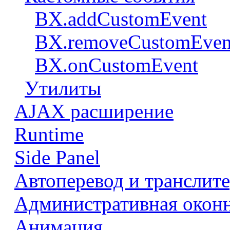
BX.addCustomEvent
BX.removeCustomEven
BX.onCustomEvent
Утилиты
AJAX расширение
Runtime
Side Panel
Автоперевод и транслит
Административная оконн
Анимация