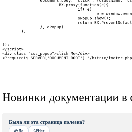
		document.body, 'click', {className: 'css_popup' },

			BX.proxy(function(e){

				if(!e)

					e = window.event;

				oPopup.show();

				return BX.PreventDefault(e);

		}, oPopup)

	);

});

</script>

<div class="css_popup">click Me</div>

<?require($_SERVER["DOCUMENT_ROOT"]."/bitrix/footer.php
Новинки документации в 
Была ли эта страница полезна?
Да
Нет