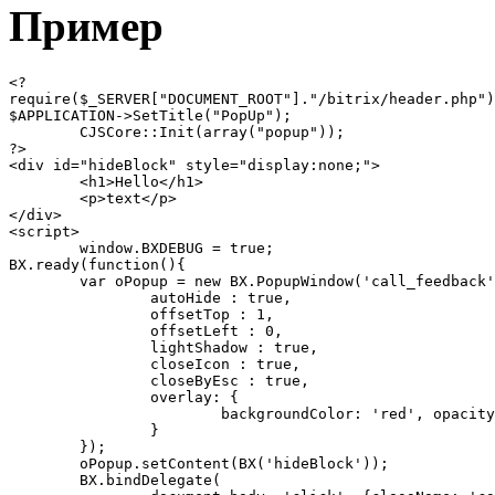
Пример
<?

require($_SERVER["DOCUMENT_ROOT"]."/bitrix/header.php")
$APPLICATION->SetTitle("PopUp");

	CJSCore::Init(array("popup"));

?>

<div id="hideBlock" style="display:none;">

	<h1>Hello</h1>

	<p>text</p>

</div>

<script>

	window.BXDEBUG = true;

BX.ready(function(){

	var oPopup = new BX.PopupWindow('call_feedback', window.body, {

		autoHide : true,

		offsetTop : 1,

		offsetLeft : 0,

		lightShadow : true,

		closeIcon : true,

		closeByEsc : true,

		overlay: {

			backgroundColor: 'red', opacity: '80'

		}

	});

	oPopup.setContent(BX('hideBlock'));

	BX.bindDelegate(
