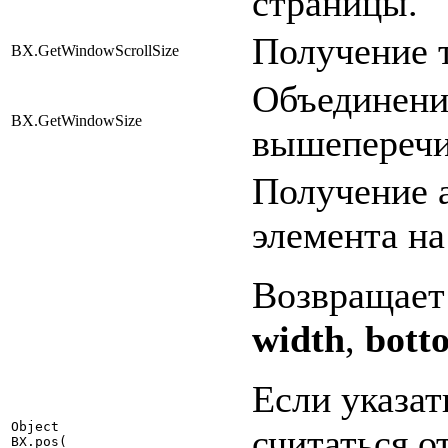
страницы.
Получение 
BX.GetWindowScrollSize
Объединени
BX.GetWindowSize
вышеперечи
Получение 
элемента на
Возвращает
width
,
bott
Если указать
Object

считаться 
BX.pos(
