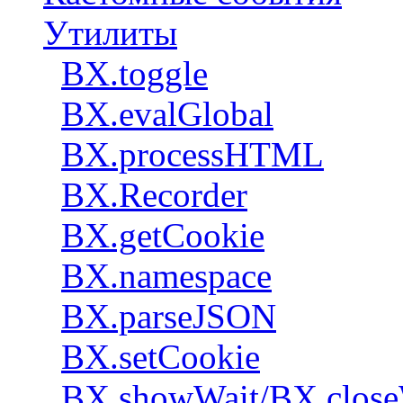
Утилиты
BX.toggle
BX.evalGlobal
BX.processHTML
BX.Recorder
BX.getCookie
BX.namespace
BX.parseJSON
BX.setCookie
BX.showWait/BX.close