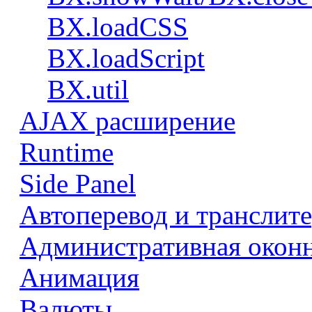
BX.loadCSS
BX.loadScript
BX.util
AJAX расширение
Runtime
Side Panel
Автоперевод и транслит
Административная оконн
Анимация
Валюты