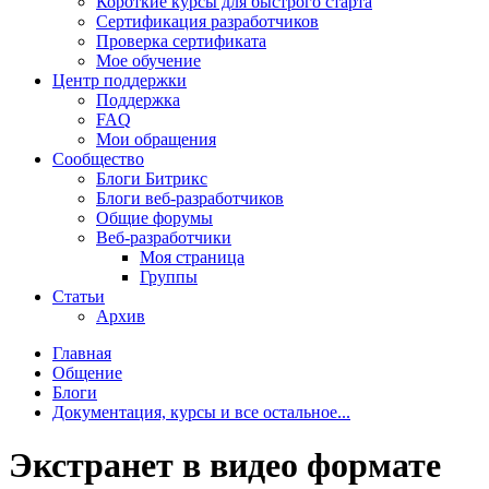
Короткие курсы для быстрого старта
Сертификация разработчиков
Проверка сертификата
Мое обучение
Центр поддержки
Поддержка
FAQ
Мои обращения
Сообщество
Блоги Битрикс
Блоги веб-разработчиков
Общие форумы
Веб-разработчики
Моя страница
Группы
Статьи
Архив
Главная
Общение
Блоги
Документация, курсы и все остальное...
Экстранет в видео формате