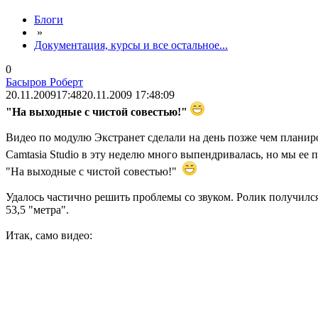
Блоги
»
Документация, курсы и все остальное...
0
Басыров Роберт
20.11.2009
17:48
20.11.2009 17:48:09
"На выходные с чистой совестью!"
Видео по модулю Экстранет сделали на день позже чем планир
Camtasia Studio в эту неделю много выпендривалась, но мы ее 
"На выходные с чистой совестью!"
Удалось частично решить проблемы со звуком. Ролик получился 
53,5 "метра".
Итак, само видео: