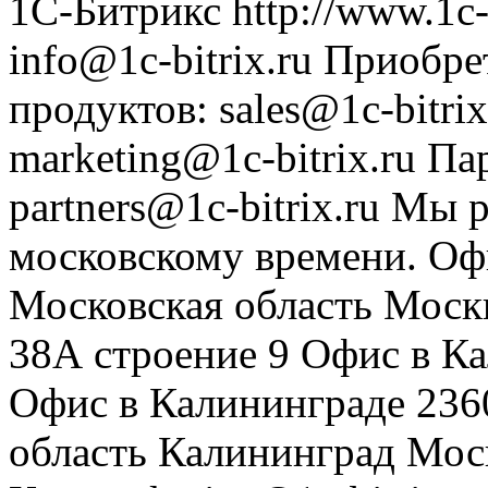
1С-Битрикс
http://www.1c-
info@1c-bitrix.ru
Приобре
продуктов
:
sales@1c-bitrix
marketing@1c-bitrix.ru
Па
partners@1c-bitrix.ru
Мы р
московскому времени.
Оф
Московская область
Моск
38А строение 9
Офис в К
Офис в Калининграде
236
область
Калининград
Мос