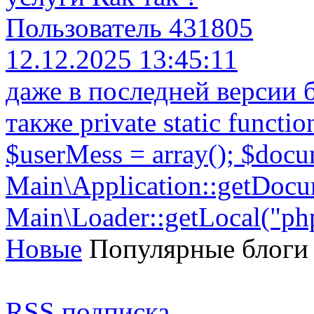
Пользователь 431805
12.12.2025 13:45:11
даже в последней версии 
также private static functi
$userMess = array(); $doc
Main\Application::getDocu
Main\Loader::getLocal("php_
Новые
Популярные блоги
RSS подписка