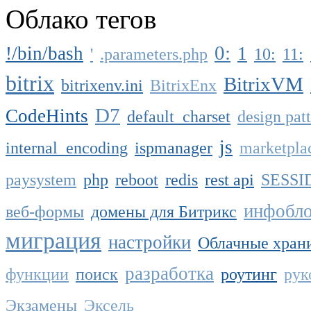
Облако тегов
0:
!/bin/bash
1
'
.parameters.php
10:
11:
bitrix
BitrixVM
bitrixenv.ini
BitrixEnx
D7
CodeHints
default_charset
design pat
js
internal_encoding
ispmanager
marketpla
paysystem
php
reboot
redis
rest api
SESSI
инфобл
веб-формы
домены для Битрикс
миграция
настройки
Облачные хран
разработка
функции
поиск
роутинг
рук
Экзамены
Эксель