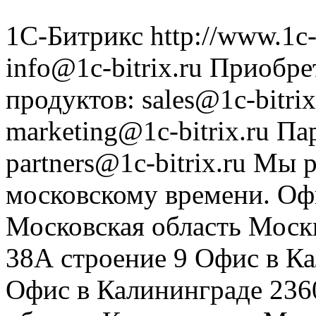
1С-Битрикс
http://www.1c-
info@1c-bitrix.ru
Приобре
продуктов
:
sales@1c-bitrix
marketing@1c-bitrix.ru
Па
partners@1c-bitrix.ru
Мы р
московскому времени.
Оф
Московская область
Моск
38А строение 9
Офис в К
Офис в Калининграде
236